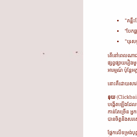
"គន្លឹះ
“បែកធ្ល
"បុរសម្
តើនៅពេលណាជាពេ
ផ្សព្វផ្សាយ​រឿង
អារម្មណ៍ ប៉ុន្ត
នោះ​គឺ​ដោយ​សារ
នុយ
(Clickbait
បង្កើតឡើងដែលប
កាន់តែច្រើន អ្
បានចិត្តនិង​សរ
ផ្អែកលើទម្រង់ប