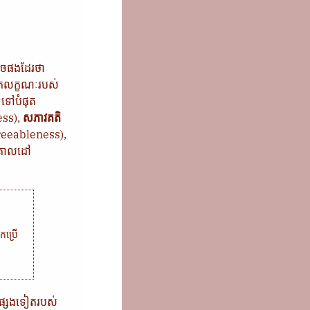
រួចផងដែរថា
្គលិកលក្ខណៈរបស់
ទូទៅបំផុត
ss),
សភាវគតិ
eeableness),
ក់គោលដៅ
ប្រើ
ផ្សេងទៀតរបស់