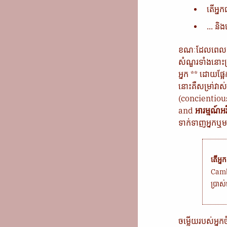
តើអ្ន
... និ
ខណៈដែលពេលខ្លះ
សំណួរទាំងនោះត្រ
អ្នក ** ដោយផ្
នោះគឺសម្រា់វាស
(concientiou
and
អារម្មណ៍អវ
ទាក់ទាញអ្នកឬមន
តើអ្ន
Camb
ប្រាស
ចម្លើយរបស់អ្ន