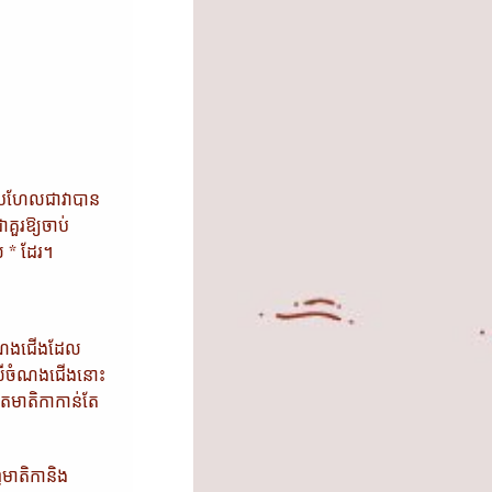
ែល​ជា​វា​បាន​
ាគួរឱ្យចាប់
ល * ដែរ។
 ចំណងជើងដែល
ុចលើចំណងជើងនោះ
ើតមាតិកាកាន់តែ
ញមាតិកានិង