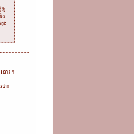
ើឱ្យ
និង
ំពុង
ណៈនោះ។
ូចជា៖