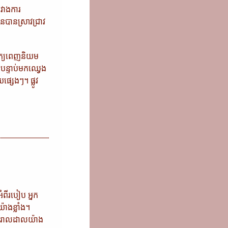
រវាងការ
បានស្រាវជ្រាវ
ាក្យពេញនិយម
បន្ទាប់មកឈ្វេង
សេងៗ។ ផ្លូវ
ំពីរបៀប អ្នក
ាងខ្លាំង។
រីករាលដាលយ៉ាង