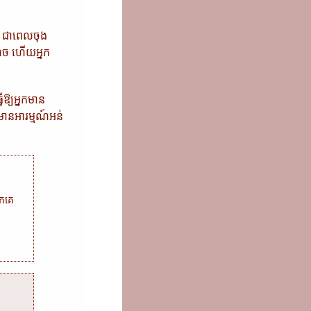
ជាពេលចុង
ណើច ហើយអ្នក
ឱ្យអ្នកមាន
ំ​មាន​អារម្មណ៍អន់
ួកគេ