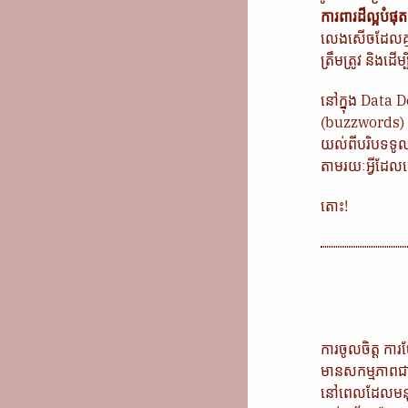
ការពារដ៏ល្អបំផុ
លេងសើចដែលគ្មា
ត្រឹមត្រូវ និងដើម្
នៅក្នុង Data 
(buzzwords) ចា
យល់ពីបរិបទទូល
តាមរយៈអ្វីដែល
តោះ!
ការចូលចិត្ត កា
មានសកម្មភាពជា
នៅពេលដែលមនុស្ស