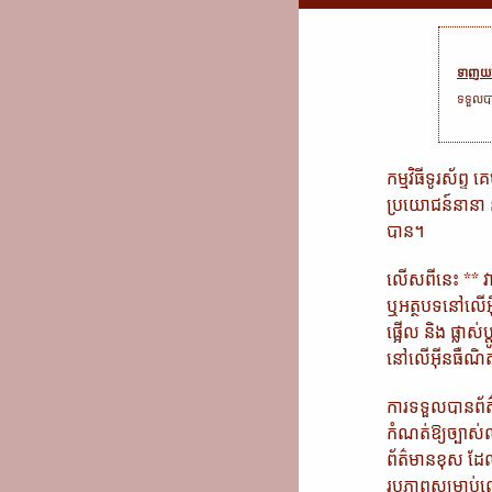
ទាញយក 
ទទួលបា
កម្មវិធីទូរស័ព្
ប្រយោជន៍នានា និង
បាន។
លើសពីនេះ ** វា
ឬអត្ថបទនៅលើអ៊ី
ផ្អើល និង ផ្លាស
នៅលើអ៊ីនធឺណិត 
ការទទួលបានព័ត៌ម
កំណត់​ឱ្យ​ច្បាស
ព័ត៌មានខុស ដែល
រូបភាពសម្រាប