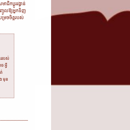
ជិកប្ដូររង្វាន់
ញ្ចូលឱ្យអ្នកទិញ
សម្រចចិត្តរបស់
ាររបស់
 អ្វី
ត់
ង មុន