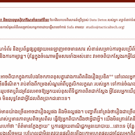
និងបោះពុម្ពសៀវភៅណែនាំនេះនៅទីនេះ
ចែករំលែកបទពិសោធន៍ប្រើប្រាស់ Data Detox របស់អ្នក រក្សាទំនាក់ទ
នការបំផុសគំនិតសម្រាប់សកម្មភាពដោយផ្ញើសារទៅកាន់ Safa តាមរយៈ studio@tacticaltech.org!
ទ គេហទំព័រ និងប្រព័ន្ធផ្សព្វផ្សាយអនឡាញអាចមានសារៈសំខាន់សម្រាប់ការចូលប្រើព័
ការកម្សាន្ត។ ប៉ុន្តែក្នុងចំណោមខ្លឹមសារទាំងអស់នោះ វាអាចពិបាក​​ស្វែង​រក​អ្វី​ដែល
អាចពិបាកក្នុងការបែងចែកភាពខុសគ្នារវាងការពិតនិងរឿងប្រឌិត** នៅពេលអ្នកជ
នធឺណិត។ រាប់តាំងពីកម្រងសំណួរអំពីបុគ្គលិកលក្ខណៈរបស់អ្នក ទៅកាន់ចំណងជើ
់ប្តូររូបថតឬវីដេអូដែលអាចឱ្យអ្នកយល់ខុសពីទិដ្ឋភាពពិតជាក់ស្ដែង អ្វីដែលអ្នកឃ
មិនសុទ្ធតែជាអ្វីដែលពិតប្រាកដនោះទេ។
ានយ៉ាងច្រើនអាចជារឿងល្អផង និងមិនល្អផង។ បញ្ហា​គឺ​នៅត្រង់ថា​រឿងជាច្រើន​មិន
់លាស់​ឬ​មានភាពស្រពិចស្រពិល ធ្វើឱ្យអ្នកពិបាកដឹងថាអ្វីជាអ្វី។ យើងមិនគ្រាន់ត
ហៅថា "ព័ត៌មានក្លែងក្លាយ" ឬការផ្សាយពាណិជ្ជកម្មនយោបាយ...នោះទេ ប៉ុន្តែសូម
់លេងសើចមួយ ប្រហែលជាមិនត្រូវបានផលិតឡើងក្រោមហេតុផលដូចដែលអ្នក​គ