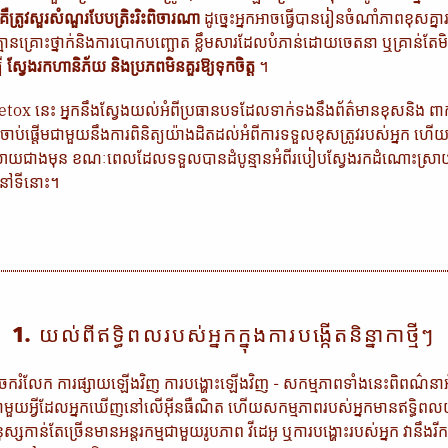
តគឺត្រូវសួរសំណួរបែបត្រិះរិះពិចារណា
ដូច្នេះអ្នកអាចធ្វើបានរៀនចំណាំភាពខុសគ្នា
នគ្រោះថ្នាក់និងការបោកបញ្ឆោត ខ្លឹមសារដែលបំភាន់ដោយចេតនា ឬគ្រាន់តែមិន
បី
ស្វែងរកហានិភ័យ និងប្រភពមិនគួរឱ្យទុកចិត្ត
។
Detox នេះ អ្នកនឹងស្វែងយល់អំពីប្រធានបទដែលទាក់ទងនឹងព័ត៌មានខុសនិង ព
ប់ផ្តើមជាមួយនឹងការពិនិត្យយ៉ាងដិតដល់អំពីការទទួលខុសត្រូវរបស់អ្នក ហើយ
ាយជាងមុន ខណៈពេលដែលទទួលបានដំបូន្មានអំពីរបៀបស្វែងរកដំណោះស្រាយផ្
នៅទីនោះ។
1. យល់ពីឥទ្ធិពលរបស់អ្នកក្នុងការបង្កើតនិន្នាកាថ្មីៗ
រចែករំលែក ការផ្សាយឡើងវិញ ការបង្ហោះឡើងវិញ - សកម្មភាពទាំងនេះពិពណ៌នាអ
មួយអ្វីដែលអ្នកឃើញនៅលើអ៊ីនធឺណិត ហើយសកម្មភាពរបស់អ្នកមានឥទ្ធិពលយ៉
កាន់តែច្រើនមានអន្តរកម្មជាមួយរូបភាព វីដេអូ ឬការបង្ហោះរបស់អ្នក វានឹង