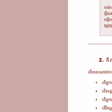
ការចែ
រឿងនោ
កេរ្ត
ផ្សព្
2. គិ
តើពេលណាជាពេល
តើអ្នក
តើសត្វ
តើអ្ន
តើវិស្