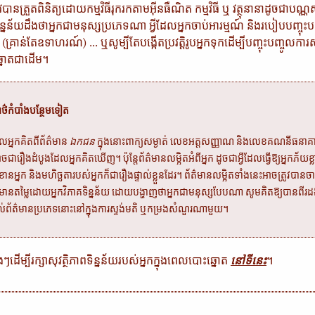
បានត្រួតពិនិត្យដោយកម្មវិធីរុករកតាមអ៊ីនធឺណិត កម្មវិធី ឬ វត្ថុនានាដូចជាបណ្ណសមា
ន្នន័យដឹងថាអ្នកជាមនុស្សប្រភេទណា អ្វីដែលអ្នកចាប់អារម្មណ៍ និងរបៀបបញ្ចុះប
្រាន់តែឧទាហរណ៍) ... ឬសូម្បីតែបង្កើតប្រវត្តិរូបអ្នកទុក​ដើម្បី​បញ្ចុះបញ្ចូលការ
ះឆ្នោតជាដើម។
អាថ៌កំបាំងបន្ថែមទៀត
អ្នកគិតពីព័ត៌មាន
ឯកជន
ក្នុងនោះពាក្យសម្ងាត់ លេខអត្តសញ្ញាណ និងលេខគណនីធនាគ
ាចជារឿងដំបូងដែលអ្នកគិតឃើញ។ ប៉ុន្តែព័ត៌មានលម្អិតអំពីអ្នក ដូចជាអ្វីដែលធ្វើឱ្យអ្នកភ័យខ្លាច
ខានអ្នក និងមហិច្ឆតារបស់អ្នកក៏ជារឿងផ្ទាល់ខ្លួនដែរ។ ព័ត៌មានលម្អិតទាំងនេះអាចត្រូវបានចា
មានតម្លៃដោយអ្នកវិភាគទិន្នន័យ ដោយបង្ហាញថាអ្នកជាមនុស្សបែបណា សូមគិតឱ្យបានពីរដ
តល់ព័ត៌មានប្រភេទនោះនៅក្នុងការស្ទង់មតិ ឬកម្រងសំណួរណាមួយ។
េងៗដើម្បីរក្សាសុវត្ថិភាពទិន្នន័យរបស់អ្នកក្នុងពេលបោះឆ្នោត
នៅទីនេះ
។