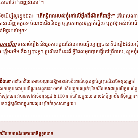
គេហៅថា 'ពេញនិយម' ។
ដើម្បីសួរខ្លួនឯង៖
"តើឥទ្ធិពលរបស់ខ្ញុំនៅលើអ៊ីនធឺណិតគឺជាអ្វី?"
តើពេលណា 
នឃើញអត្ថបទ​ ចំណងជើង វីដេអូ ឬ រូបភាពគួរឱ្យភ្ញាក់ផ្អើល ឬគួរឱ្យអស់សំ
ិត្តរបស់អ្នក?
បានរកឃើញ
ថាសាច់រឿង និងរូបភាពមួយដែលអាចល្បីល្បាញបាន គឺជារឿងដែលធ្វើ
ខ្ពើមរអើម ខឹង ឬបារម្ភ។ ប្រសិនបើនេះគឺ អ្វី​ដែល​អ្នក​បាន​ធ្វើ​នៅ​ព្រឹក​នេះ​, សូមកុ
កដឹងទេ?
ការចែករំលែកអាចបណ្តាលឱ្យមានផលប៉ះពាល់បន្តបន្ទាប់គ្នា ប្រសិនបើមនុស្សម្នាក់
លែកអត្ថបទជាមួយមិត្តរបស់ពួកគេ10នាក់ ហើយពួកគេម្នាក់ៗចែករំលែកវាជាមួយមិត្តរបស់ព
់ទៀតនោះ វាបានទៅដល់មនុស្សជាង 100 នាក់ហើយក្នុងរយៈពេលតែប៉ុន្មានវិនាទីប៉ុណ្ណោះ។
នេះធ្វើឱ្យពិបាកក្នុងការលុប ឬកែកំហុសណាមួយ។
ករំលែកមានន័យថាយកចិត្តទុកដាក់