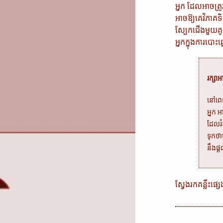
អ្នក ដែលអាចត្រូវ
អាចឱ្យគេវិភាគទិ
ស្បែកជើងមួយគូ (គ
អ្នកក្នុង​ការ​បោ
រក្សា
នៅពេល
អ្នក អ
ដែលរំ
ទុកថា
នឹងផ្
ស្វែងរកគន្លឹះផ្ស