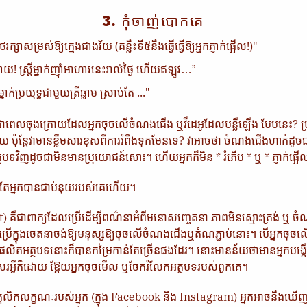
3. កុំចាញ់បោកគេ
ថែរក្សាសម្រស់ឱ្យក្មេងជាងវ័យ (គន្លឹះទី៥នឹងធ្វើធ្វើឱ្យអ្នកភ្ញាក់ផ្អើល!)"
ាយ! ស្រ្តីម្នាក់​ញ៉ាំ​អាហារ​នេះ​រាល់​ថ្ងៃ ហើយ​ឥឡូវ…”
នាក់ប្រយុទ្ធជាមួយត្រីឆ្លាម ស្រាប់តែ ..."
លចុងក្រោយដែលអ្នកចុចលើចំណងជើង ឬវីដេអូដែលបន្លឺឡើង បែបនេះ? ប្រហ
​មួយ ប៉ុន្តែ​វា​មាន​ខ្លឹមសារ​ខុសពីការរំពឹងទុកមែនទេ? វាអាចថា ចំណងជើងហាក់ដូចជ
ែអត្ថបទវិញដូចជាមិនមានប្រុយោជន៍សោះ។ ហើយអ្នកក៏មិន * រំភើប * ឬ * ភ្ញាក់ផ្អើ
​តែ​អ្នក​​បានជាប់នុយរបស់គេហើយ​។
) គឺជាពាក្យដែលប្រើដើម្បីពណ៌នាអំពីមនោសញ្ចេតនា ភាពមិនស្មោះត្រង់ ឬ
្រើក្នុងចេតនាចង់ឱ្យមនុស្សឱ្យចុចលើចំណងជើងឬតំណភ្ជាប់នោះ។ បើអ្នកច
នកផលិតអត្ថបទនោះក៏បានកម្រៃកាន់តែច្រើនផងដែរ។ នោះមានន័យថាមានអ្នកបង្ក
សេរអ្វីក៏ដោយ ឱ្តែយអ្នកចុចមើល ឬចែករំលែកអត្ថបទរបស់ពួកគេ។
ុគ្គលិកលក្ខណៈរបស់អ្នក (ក្នុង Facebook និង Instagram) អ្នកអាចនឹងឃើ