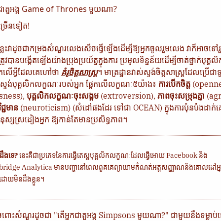
កជាតួអង្គ Game of Thrones មួយណា?
ងច្រើនទៀត!
វាដូចជាកម្រងសំណួរលេងសើចធ្វើឡើងដើម្បីឱ្យអ្នកចូលរួមលេង វាក៏អាចទៅ
ូវបានបង្កើតឡើងយ៉ាងប្រុងប្រយ័ត្នក្នុងការ​ ប្រមូលទិន្នន័យដើម្បីចាត់ថ្នាក់បុគ
អែកលើអ្វីដែលគេហៅថា
គំរូចិត្តសាស្ត្រ
។ មាត្រដ្ឋានវាស់ស្ទង់ចិត្តសាស្ត្រដែលប្រើជា
់ស្ទង់បុគ្គលិកលក្ខណៈរបស់អ្នក ផ្អែកលើលក្ខណៈ៥យ៉ាង៖
ការបើកចិត្ត
(openne
sness),
បុគ្គលិកលក្ខណៈចុះសង្គម
​ (extroversion),
ភាពចុះសម្រុងគ្នា
(agr
ិជ្ជមាន
(neuroticism) (សំដៅផងដែរ ទៅជា OCEAN) ក្នុងការប៉ុនប៉ងដា
ុស្សស្រដៀងអ្នក ឱ្យកាន់តែមានប្រសិទ្ធភាព។
កដឹងទេ?
នេះគឺជាប្រភេទនៃការធ្វើតេស្តបុគ្គលិកលក្ខណៈដែលធ្វើអោយ Facebook និង
ridge Analytica មានបញ្ហានៅពេលពួគគេព្យាយាមកំណត់អត្តសញ្ញាណនិងគោលដៅអ្នក
់ដោយមិនដឹងខ្លួន។
កចំពោះសំណួរដូចជា "តើអ្នកជាតួអង្គ Simpsons មួយណា?" ជាមួយនឹងទម្លាប់