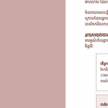
ឆាប់រហ័ស ដែល
ចំណាយពេលបន្តិច
ក្រោយដែលអ្នកបា
បានចែករំលែកទៅម
អ្នកស្រាវជ្រាវ
អារម្មណ៍ភ័យខ្លាច 
ចិត្តអី​!
តើអ្ន
ចែករំ
10នាក
ការណ៍
ការចែ