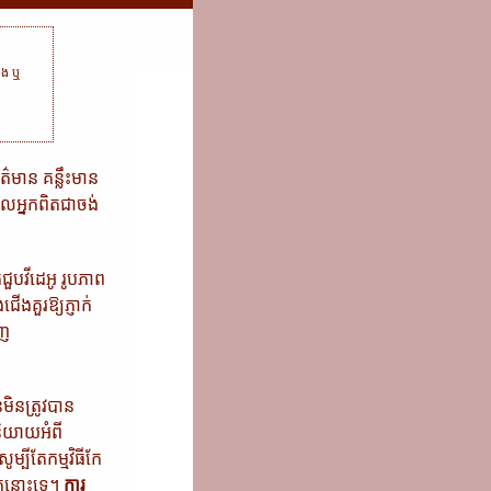
ំនង ឬ
ត៌មាន គន្លឹះមាន
​អ្នក​ពិត​ជា​ចង់
ួបវីដេអូ រូបភាព
ងគួរឱ្យភ្ញាក់
ើញ
​ត្រូវ​បាន​
ែនិយាយអំពី
្បីតែកម្មវិធីកែ
ិតនោះទេ។
ការ