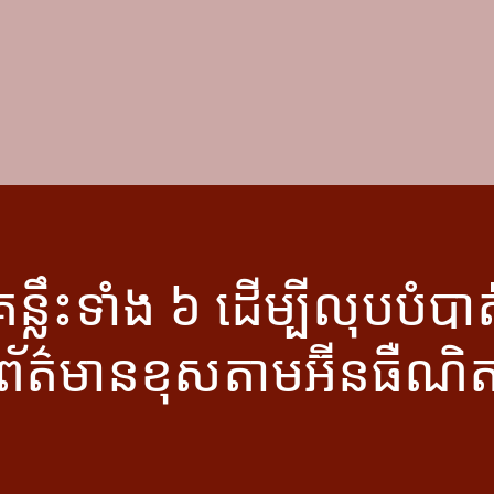
គន្លឹះទាំង ៦ ដើម្បីលុបបំបាត
ព័ត៌មានខុសតាមអ៊ីនធឺណិ