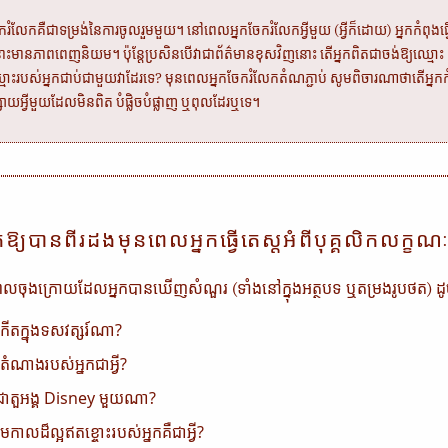
ករំលែកគឺជាទម្រង់នៃការចូលរួមមួយ។ នៅពេលអ្នកចែករំលែកអ្វីមួយ (អ្វីក៏ដោយ) អ្នកកំពុងធ្វ
ះមានភាពពេញនិយម។ ប៉ុន្តែប្រសិនបើវាជាព័ត៌មានខុសវិញនោះ តើអ្នកពិតជាចង់ឱ្យឈ្មោះ 
ិ៍ឈ្មោះរបស់អ្នកជាប់ជាមួយវាដែរទេ? មុនពេលអ្នកចែករំលែកតំណភ្ជាប់ សូមពិចារណាថាតើអ្នកក
វផ្សាយអ្វីមួយដែលមិនពិត បំផ្លិចបំផ្លាញ ឬពុលដែរឬទេ។
តឱ្យបានពីរដងមុនពេលអ្នកធ្វើតេស្តអំពីបុគ្គលិកលក្ខ
ចុងក្រោយដែលអ្នកបានឃើញសំណួរ (ទាំងនៅក្នុងអត្ថបទ ឬតម្រងរូបថត) ដ
កើតក្នុងទសវត្សរ៍ណា?
តំណាងរបស់អ្នកជាអ្វី?
កជាតួអង្គ Disney មួយណា?
សមកាលដ៏ល្អឥតខ្ចោះរបស់អ្នកគឺជាអ្វី?