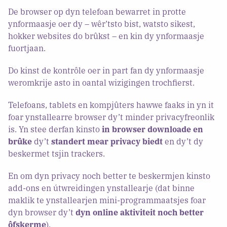
De browser op dyn telefoan bewarret in protte
ynformaasje oer dy – wêr’tsto bist, watsto sikest,
hokker websites do brûkst – en kin dy ynformaasje
fuortjaan.
Do kinst de kontrôle oer in part fan dy ynformaasje
weromkrije asto in oantal wizigingen trochfierst.
Telefoans, tablets en kompjûters hawwe faaks in yn it
foar ynstallearre browser dy’t minder privacyfreonlik
is. Yn stee derfan kinsto
in browser downloade en
brûke
dy’t
standert mear privacy biedt
en dy’t dy
beskermet tsjin trackers.
En om dyn privacy noch better te beskermjen kinsto
add-ons en útwreidingen ynstallearje (dat binne
maklik te ynstallearjen mini-programmaatsjes foar
dyn browser dy’t
dyn online aktiviteit noch better
ôfskerme
).