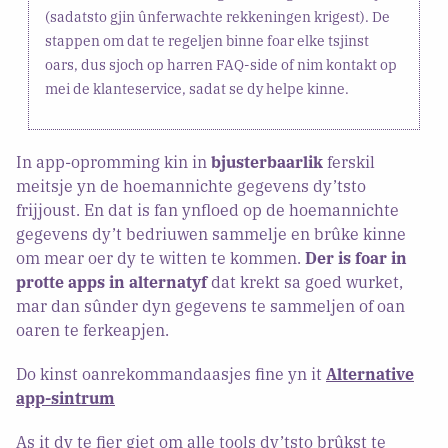
(sadatsto gjin ûnferwachte rekkeningen krigest). De
stappen om dat te regeljen binne foar elke tsjinst
oars, dus sjoch op harren FAQ-side of nim kontakt op
mei de klanteservice, sadat se dy helpe kinne.
In app-opromming kin in
bjusterbaarlik
ferskil
meitsje yn de hoemannichte gegevens dy’tsto
frijjoust. En dat is fan ynfloed op de hoemannichte
gegevens dy’t bedriuwen sammelje en brûke kinne
om mear oer dy te witten te kommen.
Der is foar in
protte apps in alternatyf
dat krekt sa goed wurket,
mar dan sûnder dyn gegevens te sammeljen of oan
oaren te ferkeapjen.
Do kinst oanrekommandaasjes fine yn it
Alternative
app-sintrum
As it dy te fier giet om alle tools dy’tsto brûkst te