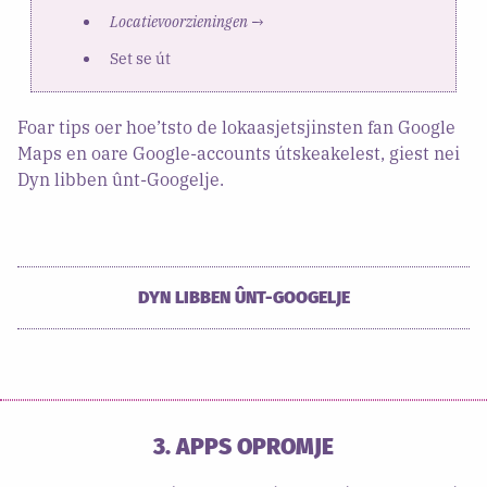
Locatievoorzieningen
→
Set se út
Foar tips oer hoe’tsto de lokaasjetsjinsten fan Google
Maps en oare Google-accounts útskeakelest, giest nei
Dyn libben ûnt-Googelje.
DYN LIBBEN ÛNT-GOOGELJE
3. APPS OPROMJE