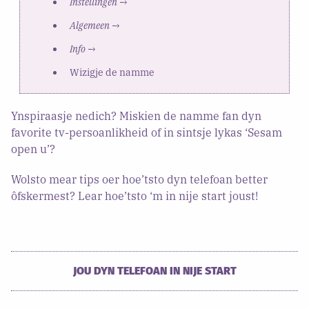
Instellingen
→
Algemeen
→
Info
→
Wizigje de namme
Ynspiraasje nedich? Miskien de namme fan dyn
favorite tv-persoanlikheid of in sintsje lykas ‘Sesam
open u’?
Wolsto mear tips oer hoe’tsto dyn telefoan better
ôfskermest? Lear hoe’tsto ‘m in nije start joust!
JOU DYN TELEFOAN IN NIJE START