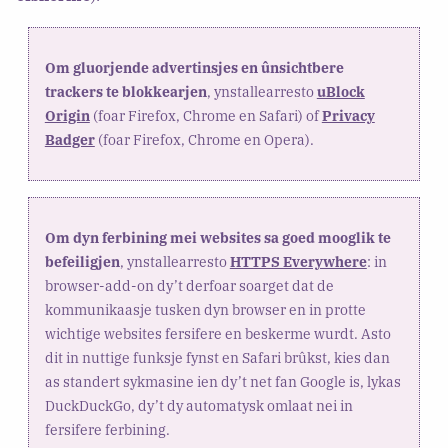
Om gluorjende advertinsjes en ûnsichtbere
trackers te blokkearjen
, ynstallearresto
uBlock
Origin
(foar Firefox, Chrome en Safari) of
Privacy
Badger
(foar Firefox, Chrome en Opera).
Om dyn ferbining mei websites sa goed mooglik te
befeiligjen
, ynstallearresto
HTTPS Everywhere
: in
browser-add-on dy’t derfoar soarget dat de
kommunikaasje tusken dyn browser en in protte
wichtige websites fersifere en beskerme wurdt. Asto
dit in nuttige funksje fynst en Safari brûkst, kies dan
as standert sykmasine ien dy’t net fan Google is, lykas
DuckDuckGo, dy’t dy automatysk omlaat nei in
fersifere ferbining.