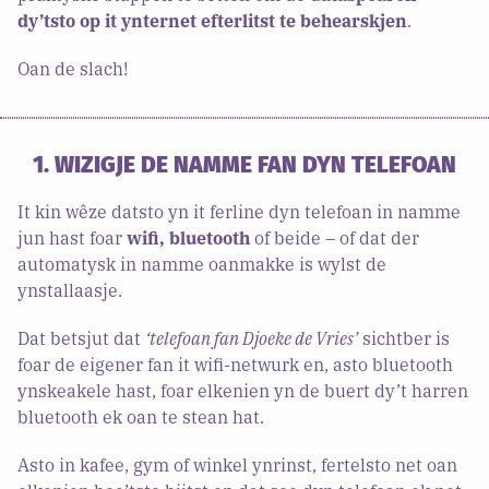
dy’tsto op it ynternet efterlitst te behearskjen
.
Oan de slach!
1. WIZIGJE DE NAMME FAN DYN TELEFOAN
It kin wêze datsto yn it ferline dyn telefoan in namme
jun hast foar
wifi, bluetooth
of beide – of dat der
automatysk in namme oanmakke is wylst de
ynstallaasje.
Dat betsjut dat
‘telefoan fan Djoeke de Vries’
sichtber is
foar de eigener fan it wifi-netwurk en, asto bluetooth
ynskeakele hast, foar elkenien yn de buert dy’t harren
bluetooth ek oan te stean hat.
Asto in kafee, gym of winkel ynrinst, fertelsto net oan