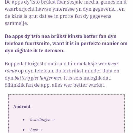
De apps dy’tsto brûkst foar sosjale media, games en it
waarberjocht hawwe ynteresse yn dyn gegevens… en
de kâns is grut dat se in protte fan dy gegevens
sammelje.
De apps dy’tsto nea brûkst kinsto better fan dyn
telefoan fuortsmite, want it is in perfekte manier om
dyn digitale ik te detoxen.
Boppedat krigesto mei sa’n himmelaksje wer
mear
romte
op dyn telefoan, do ferbrûkst minder data en
dyn
batterij giet langer mei
. It is sels mooglik dat,
ôfhinklik fan de app, alles wer better wurket.
Android
:
Instellingen
→
Apps
→