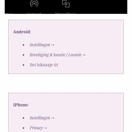
Android
:
Instellingen
→
Beveiliging & locatie / Locatie
→
Set lokaasje út
iPhone
:
Instellingen
→
Privacy
→