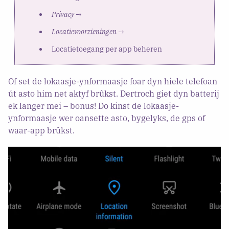
Privacy
→
Locatievoorzieningen
→
Locatietoegang per app beheren
Of set de lokaasje-ynformaasje foar dyn hiele telefoan
út asto him net aktyf brûkst. Dertroch giet dyn batterij
ek langer mei – bonus! Do kinst de lokaasje-
ynformaasje wer oansette asto, bygelyks, de gps of
waar-app brûkst.