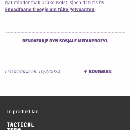
wat minder faak brûke wolst, sjoch dan ris by
Snoadfoans freegje om tûke gewoanten
.
RENOVEARJE DYN SOSJALE MEDIAPROFYL
Lêst bywurke op:
10/8/2024
↑ BOVENAAN
In produkt fan