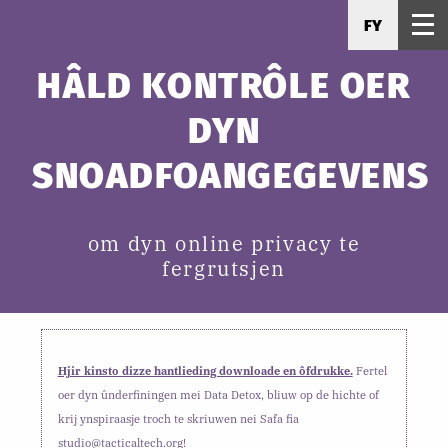
FY
HÂLD KONTRÔLE OER
DYN
SNOADFOANGEGEVENS
om dyn online privacy te
fergrutsjen
Hjir kinsto dizze hantlieding downloade en ôfdrukke.
Fertel
oer dyn ûnderfiningen mei Data Detox, bliuw op de hichte of
krij ynspiraasje troch te skriuwen nei Safa fia
studio@tacticaltech.org!