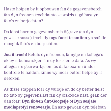
Hasto holpen by it opbouwen fan de gegevensberch
fan dyn freonen trochdatsto se wolris tagd hast yn
foto’s en berjochten?
Do kinst harren gegevensberch ôfgrave (en dyn
gewisse susse) troch dy
tags fuort te smiten
yn safolle
mooglik foto’s en berjochten.
Jou it troch!
Beluts dyn freonen, famylje en kollega’s
ek by it behearskjen fan dy los sleine data. As wy
allegearre gearwurkje om ús dataspoaren ûnder
kontrôle te hâlden, kinne wy inoar better helpe by it
detoxen.
As dizze stappen foar dy wurkje en do dy better fielst
no’tsto dy gegevenslast fan dy ôfskodde hast, gean der
dan foar:
Dyn libben ûnt-Googelje
of
Dyn sosjale
mediaprofyl renovearje
. En asto gewoan dyn telefoan