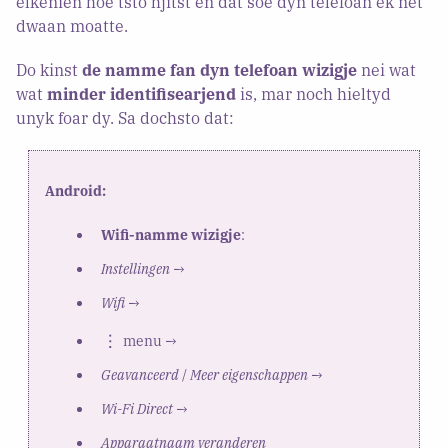
elkenien hoe’tsto hjitst en dat soe dyn telefoan ek net
dwaan moatte.
Do kinst
de namme fan dyn telefoan wizigje
nei wat
wat
minder identifisearjend
is, mar noch hieltyd
unyk foar dy. Sa dochsto dat:
Android:
Wifi-namme wizigje
:
Instellingen
→
Wifi
→
menu →
Geavanceerd
/
Meer eigenschappen
→
Wi-Fi Direct
→
Apparaatnaam veranderen