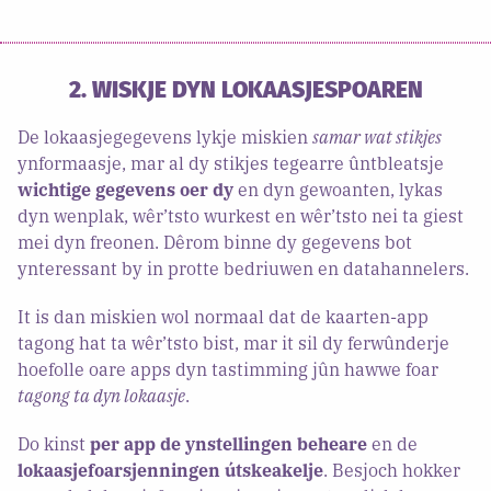
2. WISKJE DYN LOKAASJESPOAREN
De lokaasjegegevens lykje miskien
samar wat stikjes
ynformaasje, mar al dy stikjes tegearre ûntbleatsje
wichtige gegevens oer dy
en dyn gewoanten, lykas
dyn wenplak, wêr’tsto wurkest en wêr’tsto nei ta giest
mei dyn freonen. Dêrom binne dy gegevens bot
ynteressant by in protte bedriuwen en datahannelers.
It is dan miskien wol normaal dat de kaarten-app
tagong hat ta wêr’tsto bist, mar it sil dy ferwûnderje
hoefolle oare apps dyn tastimming jûn hawwe foar
tagong ta dyn lokaasje
.
Do kinst
per app de ynstellingen beheare
en de
lokaasjefoarsjenningen útskeakelje
. Besjoch hokker