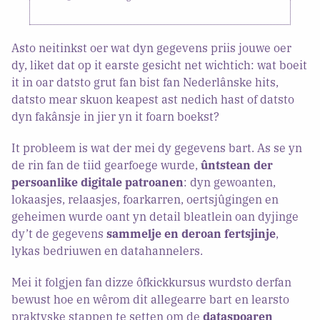
Asto neitinkst oer wat dyn gegevens priis jouwe oer
dy, liket dat op it earste gesicht net wichtich: wat boeit
it in oar datsto grut fan bist fan Nederlânske hits,
datsto mear skuon keapest ast nedich hast of datsto
dyn fakânsje in jier yn it foarn boekst?
It probleem is wat der mei dy gegevens bart. As se yn
de rin fan de tiid gearfoege wurde,
ûntstean der
persoanlike digitale patroanen
: dyn gewoanten,
lokaasjes, relaasjes, foarkarren, oertsjûgingen en
geheimen wurde oant yn detail bleatlein oan dyjinge
dy’t de gegevens
sammelje en deroan fertsjinje
,
lykas bedriuwen en datahannelers.
Mei it folgjen fan dizze ôfkickkursus wurdsto derfan
bewust hoe en wêrom dit allegearre bart en learsto
praktyske stappen te setten om de
dataspoaren