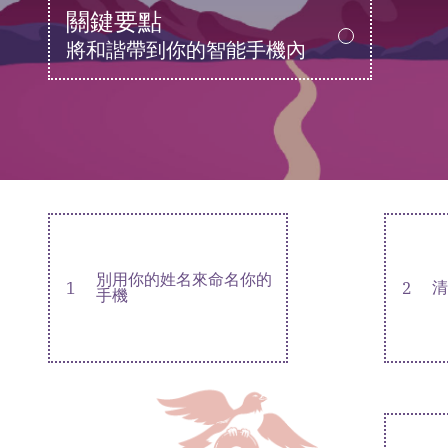
關鍵要點
將和諧帶到你的智能手機內
別用你的姓名來命名你的
1
2
清
手機