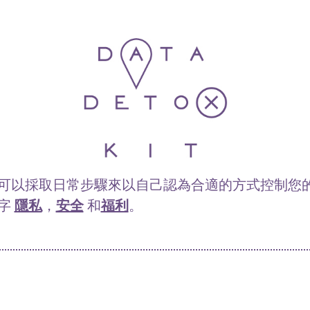
可以採取日常步驟來以自己認為合適的方式控制您
字
隱私
，
安全
和
福利
。