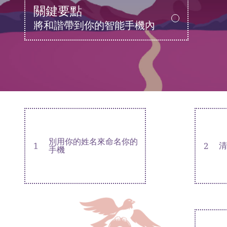
關鍵要點
將和諧帶到你的智能手機內
別用你的姓名來命名你的
1
2
清
手機