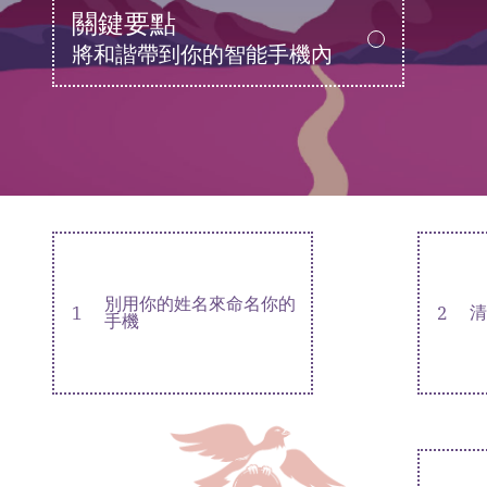
關鍵要點
將和諧帶到你的智能手機內
別用你的姓名來命名你的
1
2
清
手機