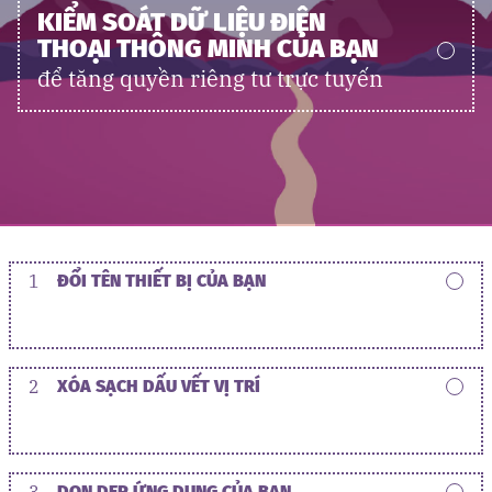
KIỂM SOÁT DỮ LIỆU ĐIỆN
THOẠI THÔNG MINH CỦA BẠN
để tăng quyền riêng tư trực tuyến
1
ĐỔI TÊN THIẾT BỊ CỦA BẠN
2
XÓA SẠCH DẤU VẾT VỊ TRÍ
3
DỌN DẸP ỨNG DỤNG CỦA BẠN