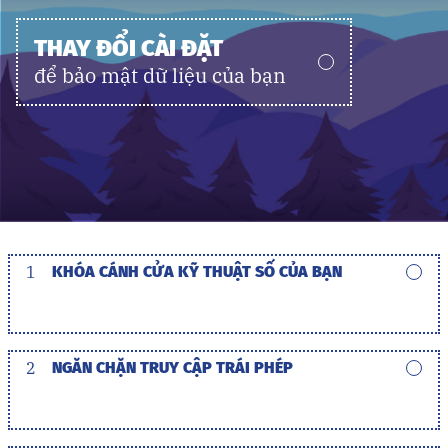
THAY ĐỔI CÀI ĐẶT
để bảo mật dữ liệu của bạn
1
KHÓA CÁNH CỬA KỸ THUẬT SỐ CỦA BẠN
2
NGĂN CHẶN TRUY CẬP TRÁI PHÉP