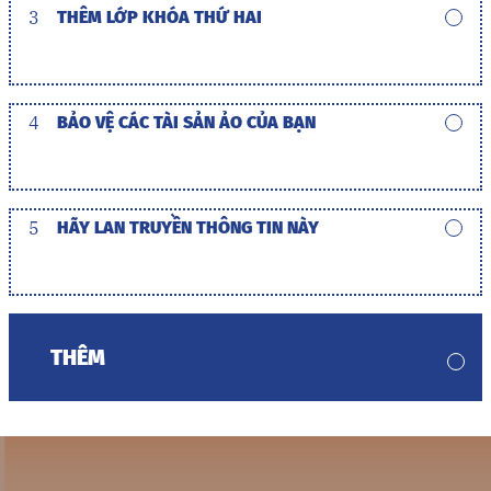
3
THÊM LỚP KHÓA THỨ HAI
4
BẢO VỆ CÁC TÀI SẢN ẢO CỦA BẠN
5
HÃY LAN TRUYỀN THÔNG TIN NÀY
THÊM