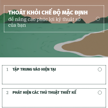
THOÁT KHỎI CHẾ ĐỘ MẶC ĐỊNH
để nâng cao phúc lợi kỹ thuật số
của bạn
1
TẬP TRUNG VÀO HIỆN TẠI
2
PHÁT HIỆN CÁC THỦ THUẬT THIẾT KẾ