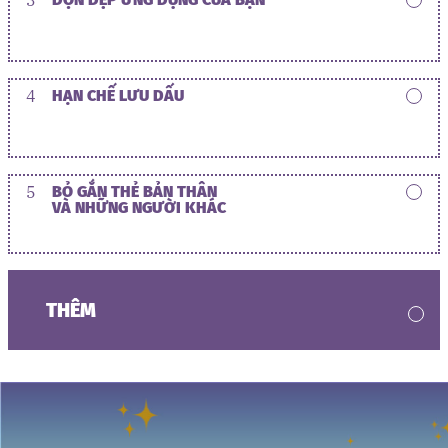
4
HẠN CHẾ LƯU DẤU
5
BỎ GẮN THẺ BẢN THÂN
VÀ NHỮNG NGƯỜI KHÁC
THÊM