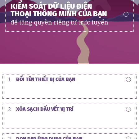
KIỂM SOÁT DỮ LIỆU ĐIỆN
THOẠI THÔNG MINH CỦA BẠN
để tăng quyền riêng tư trực tuyến
1
ĐỔI TÊN THIẾT BỊ CỦA BẠN
2
XÓA SẠCH DẤU VẾT VỊ TRÍ
3
DỌN DẸP ỨNG DỤNG CỦA BẠN