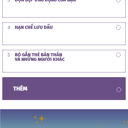
4
HẠN CHẾ LƯU DẤU
5
BỎ GẮN THẺ BẢN THÂN
VÀ NHỮNG NGƯỜI KHÁC
THÊM