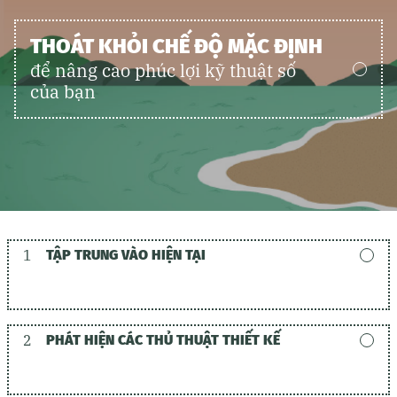
THOÁT KHỎI CHẾ ĐỘ MẶC ĐỊNH
để nâng cao phúc lợi kỹ thuật số
của bạn
1
TẬP TRUNG VÀO HIỆN TẠI
2
PHÁT HIỆN CÁC THỦ THUẬT THIẾT KẾ