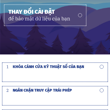
THAY ĐỔI CÀI ĐẶT
để bảo mật dữ liệu của bạn
1
KHÓA CÁNH CỬA KỸ THUẬT SỐ CỦA BẠN
2
NGĂN CHẶN TRUY CẬP TRÁI PHÉP