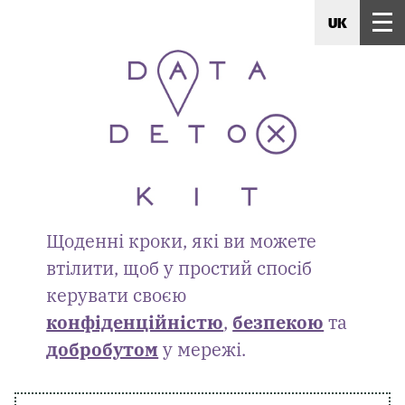
UK
Щоденні кроки, які ви можете
втілити, щоб у простий спосіб
керувати своєю
конфіденційністю
,
безпекою
та
добробутом
у мережі.