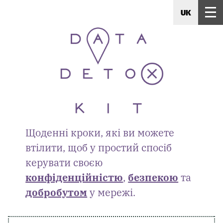
UK
Щоденні кроки, які ви можете
втілити, щоб у простий спосіб
керувати своєю
конфіденційністю
,
безпекою
та
добробутом
у мережі.