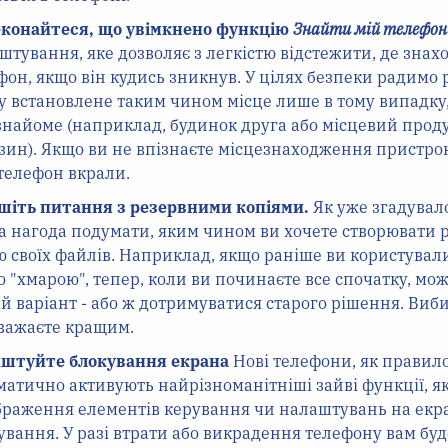
конайтеся, що увімкнено функцію
Знайти мій телефон
штування, яке дозволяє з легкістю відстежити, де знах
фон, якщо він кудись зникнув. У цілях безпеки радимо 
у встановлене таким чином місце лише в тому випадку
знайоме (наприклад, будинок друга або місцевий прод
зин). Якщо ви не впізнаєте місцезнаходження пристро
телефон вкрали.
шіть питання з резервними копіями.
Як уже згадувало
а нагода подумати, яким чином ви хочете створювати 
ю своїх файлів. Наприклад, якщо раніше ви користувал
о "хмарою", тепер, коли ви починаєте все спочатку, мо
й варіант - або ж дотримуватися старого рішення. Виби
важаєте кращим.
штуйте блокування екрана
Нові телефони, як правило
матично активують найрізноманітніші зайві функції, як
браження елементів керування чи налаштувань на екр
ування. У разі втрати або викрадення телефону вам буд