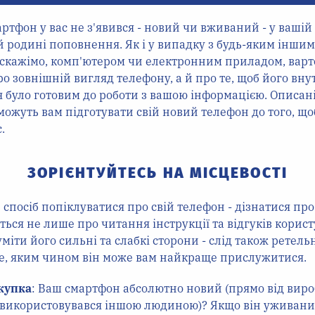
ртфон у вас не з'явився - новий чи вживаний - у вашій
 родині поповнення. Як і у випадку з будь-яким інши
 скажімо, комп'ютером чи електронним приладом, варт
ро зовнішній вигляд телефону, а й про те, щоб його вн
було готовим до роботи з вашою інформацією. Описані 
ожуть вам підготувати свій новий телефон до того, що
.
ЗОРІЄНТУЙТЕСЬ НА МІСЦЕВОСТІ
посіб попіклуватися про свій телефон - дізнатися про
ться не лише про читання інструкції та відгуків корист
міти його сильні та слабкі сторони - слід також ретель
те, яким чином він може вам найкраще прислужитися.
окупка
: Ваш смартфон абсолютно новий (прямо від виро
е використовувався іншою людиною)? Якщо він уживани