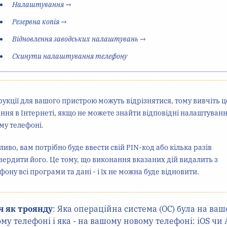
Налаштування
→
Резервна копія
→
Відновлення заводських налаштувань
→
Скинути налаштування телефону
рукції для вашого пристрою можуть відрізнятися, тому вивчіть ц
ння в Інтернеті, якщо не можете знайти відповідні налаштуванн
му телефоні.
иво, вам потрібно буде ввести свій PIN-код або кілька разів
вердити його. Це тому, що виконання вказаних дій видалить з
фону всі програми та дані - і їх не можна буде відновити.
ч як троянду
: Яка операційна система (ОС) була на ва
у телефоні і яка - на вашому новому телефоні: iOS чи 