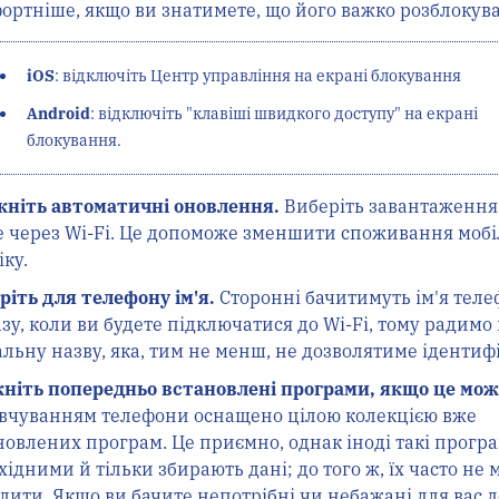
ортніше, якщо ви знатимете, що його важко розблокува
iOS
: відключіть Центр управління на екрані блокування
Android
: відключіть "клавіші швидкого доступу" на екрані
блокування.
кніть автоматичні оновлення.
Виберіть завантаження
 через Wi-Fi. Це допоможе зменшити споживання мобі
іку.
ріть для телефону ім'я.
Сторонні бачитимуть ім'я тел
зу, коли ви будете підключатися до Wi-Fi, тому радимо
альну назву, яка, тим не менш, не дозволятиме ідентифі
ніть попередньо встановлені програми, якщо це мож
вчуванням телефони оснащено цілою колекцією вже
новлених програм. Це приємно, однак іноді такі програ
хідними й тільки збирають дані; до того ж, їх часто не
лити. Якщо ви бачите непотрібні чи небажані для вас д