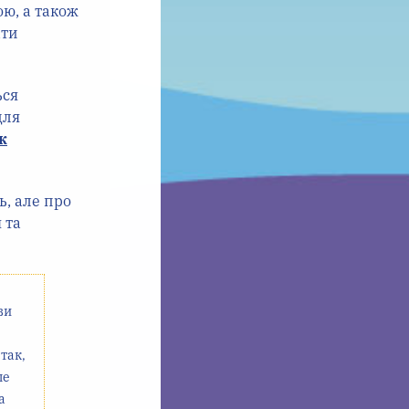
ю, а також
ати
ься
ля
ж
ь, але про
 та
ви
так,
ле
а