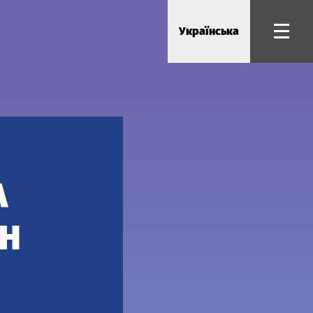
Українська
А
ОН