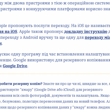
ду між двома пристроями з тією ж операційною системо
пристроями з конкуруючими платформами корисно зн
 Apple пропонують послуги переходу. На iOS це називаєт
я на iOS
. Apple також пропонує
докладну інструкцію
д
переходу з Android вручну та ще одну для
переходу мі
и
.
ускає одну програму під час встановлення налаштуван
менше. Google використовує для резервного копіювання
ня
Google Drive
.
робити резервну копію?
Знаєте ви про це чи ні, швидше за все, 
ристовуєте "хмару" (Google Drive або iCloud) для резервного
ювання всіх своїх фотографій, документів та налаштувань. Якщо 
е, безумовно, полегшує перенесення даних на новий телефон. А
ння щодо резервного копіювання даних у "хмару" кожна людин