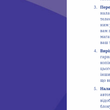
Пере
нала
теле
ним 
вам 
мага
ваш 
Вирі
гарн
копі
цьог
інши
що в
Нала
авто
відо
блок