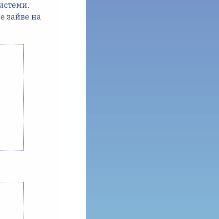
истеми.
е зайве на