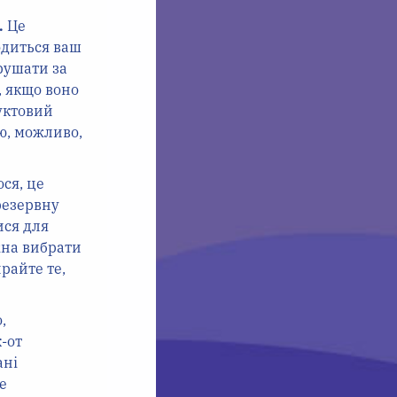
.
Це
одиться ваш
рушати за
, якщо воно
уктовий
ю, можливо,
ся, це
резервну
ися для
жна вибрати
райте те,
,
-от
ані
е