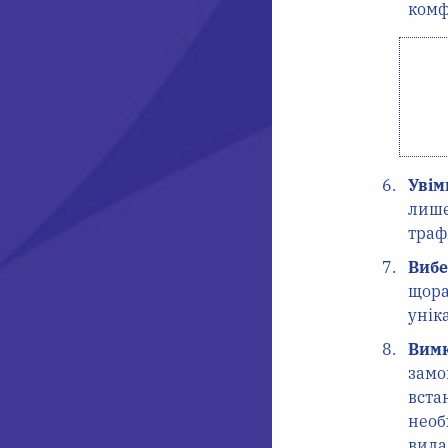
комф
Увім
лише
траф
Вибе
щора
унік
Вимк
замо
вста
необ
вида