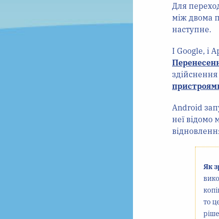
Для перехо
між двома 
наступне.
І Google, і
Перенесенн
здійснення 
пристроям
Android зап
неї відомо 
відновлен
Як з
вико
копі
то ц
ріше