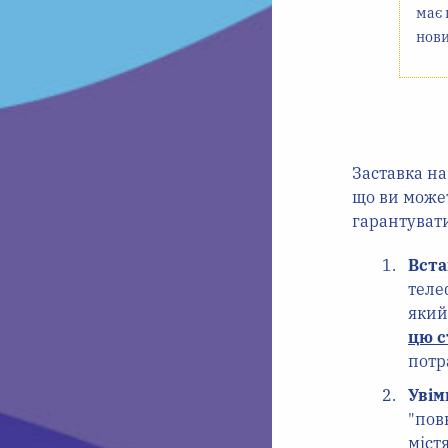
має 
нови
Заставка на
що ви может
гарантуват
Вста
теле
який
цю 
потр
Увім
"пов
міст