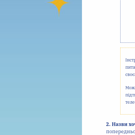
Інст
пита
своє
Можл
підт
теле
2. Назви хо
попередньом