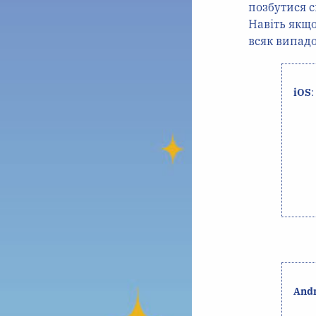
позбутися 
Навіть якщо
всяк випадо
iOS
:
And