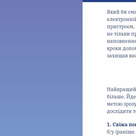
Який би сма
електронній
пристроєм,
не тільки п
наповнення 
кроки допом
захищав вас
Найкращий с
більше. Йде
метою зрозу
дослідити 
1. Свіжа п
б/у (раніш