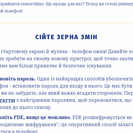
прийняти самостійно. Що краще для вас? Тепер ви готові увімкн
й телефон!
СІЙТЕ ЗЕРНА ЗМІН
 стартовому екрані й музика - телефон ожив! Давайте 
е зробити на своєму новому пристрої, щоб точно знати
име вам більш приватне й безпечне існування.
новіть пароль.
Один із найкращих способів убезпечити
фон - встановити пароль для входу в нього. Це має бути
 ви не забудете, але який важко вгадати стороннім. Пе
статтю
з найгіршими паролями, щоб переконатися, що 
апив до цього списку.
кніть FDE, якщо це можливо.
FDE розшифровується як
нодискове шифрування"; це оперативний спосіб захист
яться в телефоні.