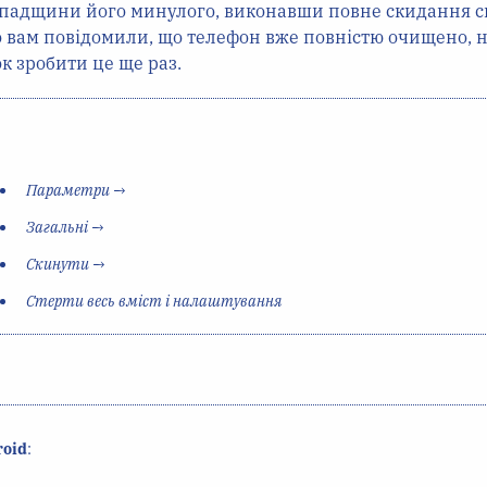
спадщини його минулого, виконавши повне скидання с
 вам повідомили, що телефон вже повністю очищено, н
к зробити це ще раз.
Параметри
→
Загальні
→
Скинути
→
Стерти весь вміст і налаштування
roid
: