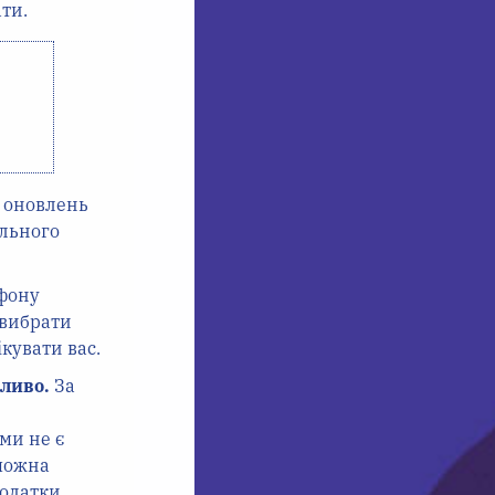
ти.
 оновлень
льного
ефону
 вибрати
кувати вас.
ливо.
За
ми не є
 можна
одатки,