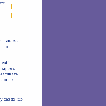
ути
поглянемо,
: він
 свій
 пароль,
регляньте
ваш не
у даних, що