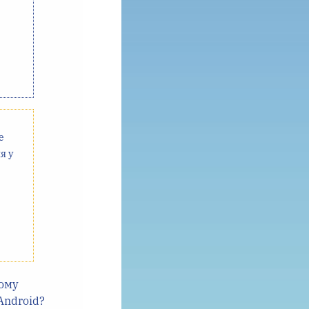
е
я у
шому
Android?