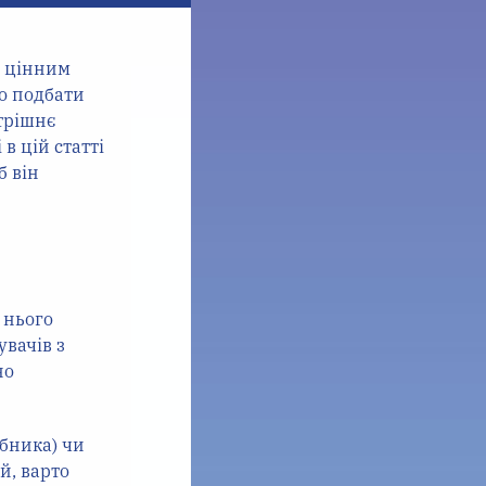
м цінним
о подбати
утрішнє
в цій статті
б він
 нього
увачів з
но
бника) чи
й, варто