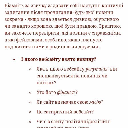
Візьміть за звичку задавати собі наступні критичні
запитання після прочитання будь-якої новини,
зокрема - якщо вона здається дивною, обурливою
чи занадто хорошою, щоб бути правдою. Зрештою,
ви захочете перевірити, які новини є справжніми,
а які фейковими, особливо, якщо плануєте
поділитися ними з родиною чи друзями.
З якого вебсайту взято новину?
Яка в цього вебсайту
репутація
: він
спеціалізується на новинах чи
плітках?
Хто його
фінансує
?
Як сайт визначає свою
місію
?
Це сатиричний вебсайт?
Чи є в сайту політичні/релігійні