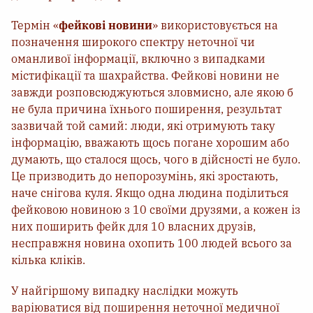
Термін «
фейкові новини
» використовується на
позначення широкого спектру неточної чи
оманливої інформації, включно з випадками
містифікації та шахрайства. Фейкові новини не
завжди розповсюджуються зловмисно, але якою б
не була причина їхнього поширення, результат
зазвичай той самий: люди, які отримують таку
інформацію, вважають щось погане хорошим або
думають, що сталося щось, чого в дійсності не було.
Це призводить до непорозумінь, які зростають,
наче снігова куля. Якщо одна людина поділиться
фейковою новиною з 10 своїми друзями, а кожен із
них поширить фейк для 10 власних друзів,
несправжня новина охопить 100 людей всього за
кілька кліків.
У найгіршому випадку наслідки можуть
варіюватися від поширення неточної медичної