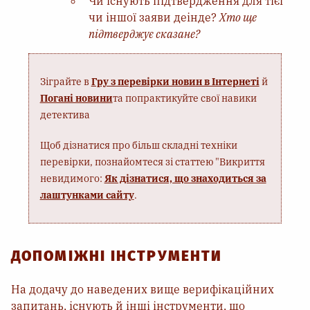
Чи існують підтвердження для тієї
чи іншої заяви деінде?
Хто ще
підтверджує сказане?
Зіграйте в
Гру з перевірки новин в Інтернеті
й
Погані новини
та попрактикуйте свої навики
детектива
Щоб дізнатися про більш складні техніки
перевірки, познайомтеся зі статтею "Викриття
невидимого:
Як дізнатися, що знаходиться за
лаштунками сайту
.
ДОПОМІЖНІ ІНСТРУМЕНТИ
На додачу до наведених вище верифікаційних
запитань, існують й інші інструменти, що