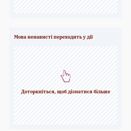
вбивств у Нігерії.
Мова ненависті переходить у дії
Фейкові новини у
Facebook знову
опинилися в центрі уваги в 2018 р.
у
зв'язку з використанням фейкових
профілів користувачів для поширення
Доторкніться, щоб дізнатися більше
ненависницьких висловлювань проти
народу рохинджа в М'янмарі, що вилилося
в міжнародну гуманітарну кризу й
геноцид.