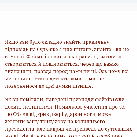
Якщо вам було складно знайти правильну
відповідь на будь-яке з цих питань, знайте - ви не
самотні. Фейкові новини, як правило, кмітливо
створюються й поширюються, через що важко
визначити, правда перед нами чи ні. Ось чому всі
ми повинні стати детективами - і ми ще
повернемося до цієї думки пізніше.
Як ви помітили, наведені приклади фейків були
досить невинними. Помилкове уявлення про те,
що Обама відкрив двері ударом ноги, може
змінити вашу точку зору на колишнього
президента, але навряд чи призведе до суттєвіших
наслідків. Але було чимало ситуацій - особливо