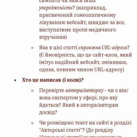
симпатії чи якась інша
упередженість
? (наприклад,
присвячений гомеопатичному
лікуванню вебсайт, швидше за все,
виступатиме проти медичного
втручання)
Яка в цієї статті
справжня URL-адреса
?
(Є ймовірність, що це сайт-клон, який
імітує надійний вебсайт, змінивши,
однак, певним чином URL-адресу)
Хто це написав (і коли)?
Перевірте
автора/авторку
- чи є він/
вона експертом у сфері, про яку
йдеться? Який в автора/авторки
досвід?
Чи розміщено текст на сайті в розділі
"Авторські статті"? (До розділу