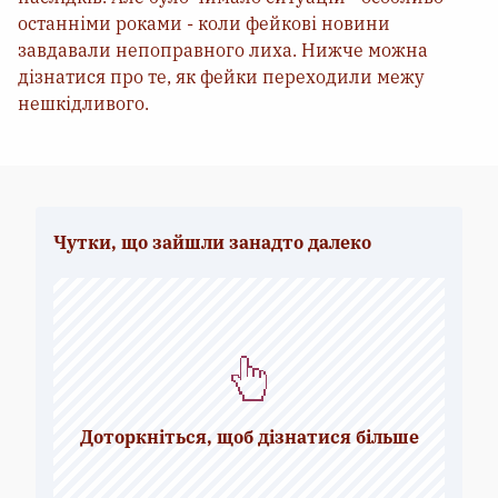
останніми роками - коли фейкові новини
завдавали непоправного лиха. Нижче можна
дізнатися про те, як фейки переходили межу
нешкідливого.
Чутки, що зайшли занадто далеко
У 2018 р. стаття під назвою “
Вподобати.
Поділитися. Убити
” пролила світло на
конкретний випадок того, як поширення в
мережі Facebook неправдивих
Доторкніться, щоб дізнатися більше
повідомлень про насилля на релігійному
ґрунті призвело до актів насильства й