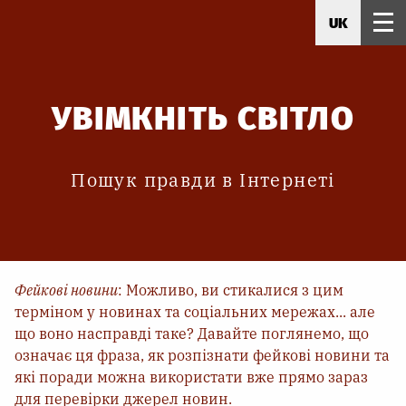
UK
УВІМКНІТЬ СВІТЛО
Пошук правди в Інтернеті
Фейкові новини
: Можливо, ви стикалися з цим
терміном у новинах та соціальних мережах... але
що воно насправді таке? Давайте поглянемо, що
означає ця фраза, як розпізнати фейкові новини та
які поради можна використати вже прямо зараз
для перевірки джерел новин.