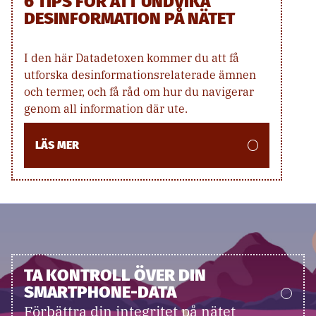
6 TIPS FÖR ATT UNDVIKA
DESINFORMATION PÅ NÄTET
I den här Datadetoxen kommer du att få
utforska desinformationsrelaterade ämnen
och termer, och få råd om hur du navigerar
genom all information där ute.
LÄS MER
TA KONTROLL ÖVER DIN
SMARTPHONE-DATA
Förbättra din integritet på nätet