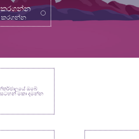
ය කරගන්න
ය කරගන්න
න්තර්ජාලයේ ඔබේ
ාසටහන් මකා දමන්න