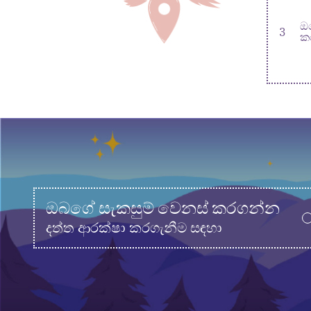
ඔ
3
ක
ඔබගේ සැකසුම් වෙනස් කරගන්න
දත්ත ආරක්ෂා කරගැනීම සඳහා