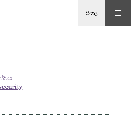
සිංහල
ත්වය
security
,