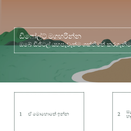
ඩිෆෝල්ට් මගහරින්න
ඔබේ ඩිජිටල් යහපැවැත්ම ශක්තිමත් කරගැනී
සැ
1
ඒ මොහොතේ ඉන්න
2
හ