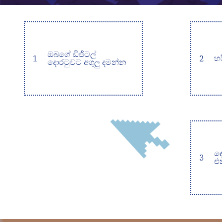
ඔබගේ ඩිජිටල්
1
2
හ
දොරටුවට අගුලු දමන්න
ද
3
එ