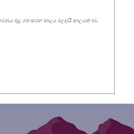
පකරණය තුළ ගත කරන කාලය ඵලදායී කාලයක් බව