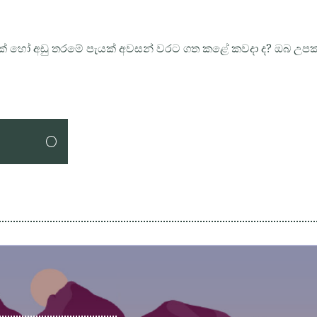
වසක් හෝ අඩු තරමේ පැයක් අවසන් වරට ගත කළේ කවදා ද? ඔබ උ