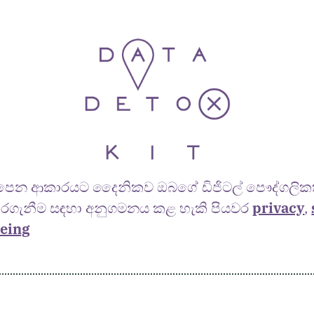
පෙන ආකාරයට දෛනිකව ඔබගේ ඩිජිටල් පෞද්ගලික
රගැනීම සඳහා අනුගමනය කළ හැකි පියවර
privacy
,
eing