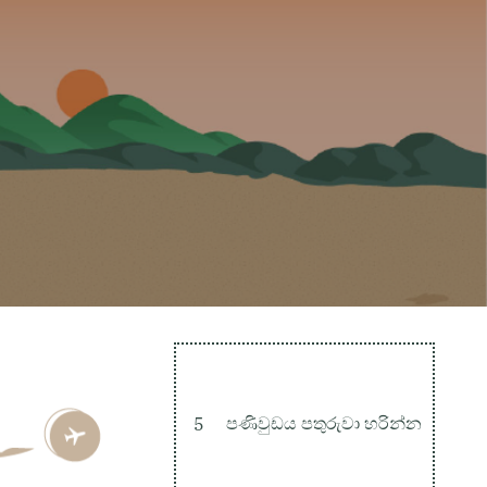
5
පණිවුඩය පතුරුවා හරින්න