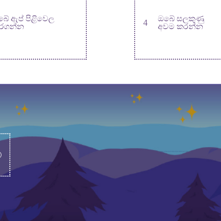
බේ ඇප් පිළිවෙල
ඔබේ සලකුණු
4
රගන්න
අවම කරන්න