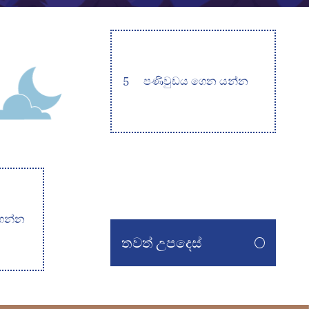
5
පණිවුඩය ගෙන යන්න
ගන්න
තවත් උපදෙස්