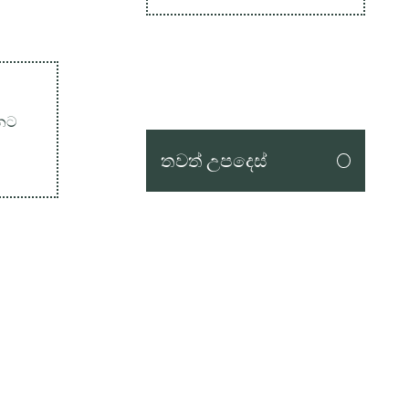
නට
තවත් උපදෙස්