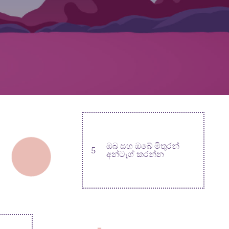
ඔබ සහ ඔබේ මිතුරන්
5
අන්ටැග් කරන්න