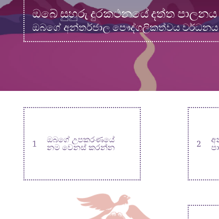
ඔබේ සුහුරු දුරකථනයේ දත්ත පාලන
ඔබගේ අන්තර්ජාල පෞද්ගලිකත්වය වර්ධන
ඔබගේ උපකරණයේ
අ
1
2
නම වෙනස් කරන්න
ප