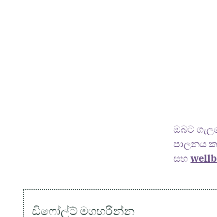
ඔබට ගැල
පාලනය ක
සහ
wellb
ඩිෆෝල්ට් මගහරින්න