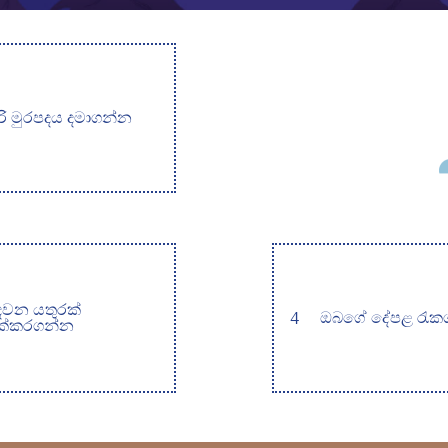
රි මුරපදය දමාගන්න
ෙවන යතුරක්
4
ඔබගේ දේපළ රැක
ක්කරගන්න