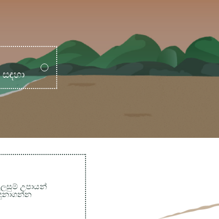
ම සඳහා
ලසුම් උපායන්
ඳුනාගන්න