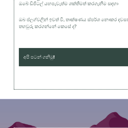
ඔබේ ඩිජිටල් යහපැවැත්ම ශක්තිමත් කරගැනීම සඳහා
ඔබ ප්ලග්වලින් ඉවත් වී, තාක්ෂණය ස්පර්ශ නොකර ද
තහවුරු කරගන්නේ කෙසේ ද?
අපි පටන් ගනිමු!