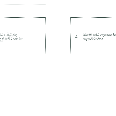
ධ්‍ය පිළිබඳ
ඔබේ හඬ ඇසෙන්
4
ැනුවත්ව ඉන්න
සලස්වන්න