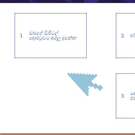
ඔබගේ ඩිජිටල්
1
2
හ
දොරටුවට අගුලු දමන්න
ද
3
එ