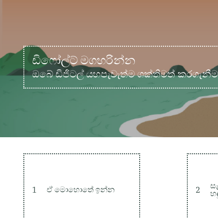
ඩිෆෝල්ට් මගහරින්න
ඔබේ ඩිජිටල් යහපැවැත්ම ශක්තිමත් කරගැනී
සැ
1
ඒ මොහොතේ ඉන්න
2
හ