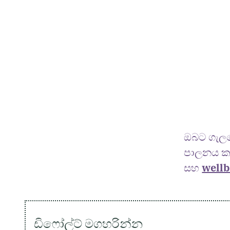
ඔබට ගැල
පාලනය ක
සහ
wellb
ඩිෆෝල්ට් මගහරින්න