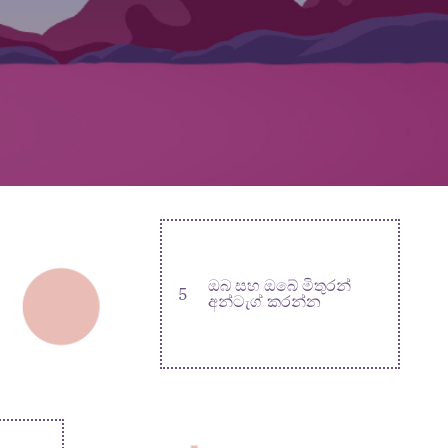
ඔබ සහ ඔබේ මිතුරන්
5
අන්ටැග් කරන්න