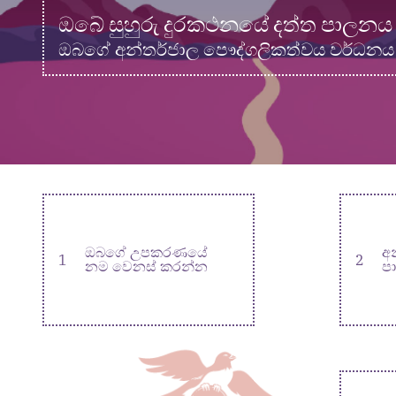
ඔබේ සුහුරු දුරකථනයේ දත්ත පාලන
ඔබගේ අන්තර්ජාල පෞද්ගලිකත්වය වර්ධන
ඔබගේ උපකරණයේ
අ
1
2
නම වෙනස් කරන්න
ප