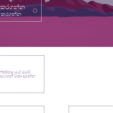
ය කරගන්න
ය කරගන්න
න්තර්ජාලයේ ඔබේ
ාසටහන් මකා දමන්න