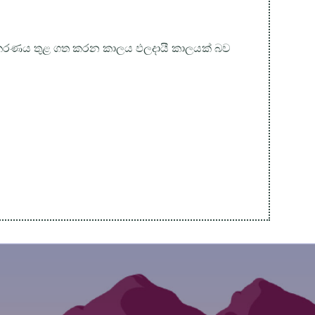
පකරණය තුළ ගත කරන කාලය ඵලදායී කාලයක් බව