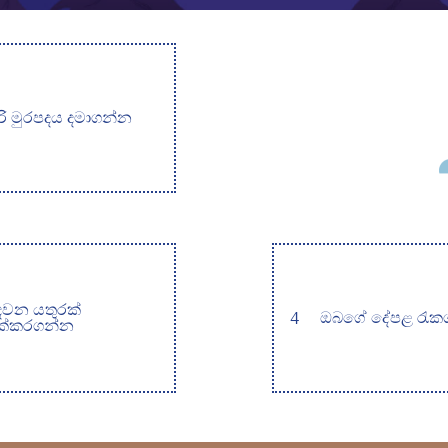
රි මුරපදය දමාගන්න
ෙවන යතුරක්
4
ඔබගේ දේපළ රැක
ක්කරගන්න