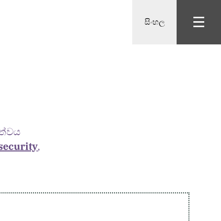
සිංහල
ත්වය
security
,