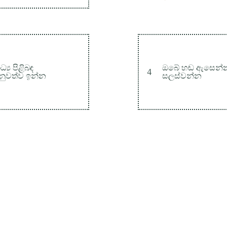
ධ්‍ය පිළිබඳ
ඔබේ හඬ ඇසෙන්
4
ැනුවත්ව ඉන්න
සලස්වන්න