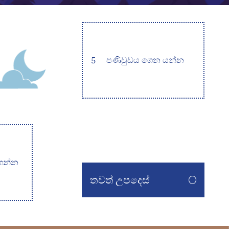
5
පණිවුඩය ගෙන යන්න
ගන්න
තවත් උපදෙස්