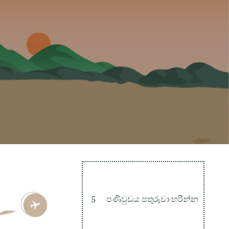
5
පණිවුඩය පතුරුවා හරින්න