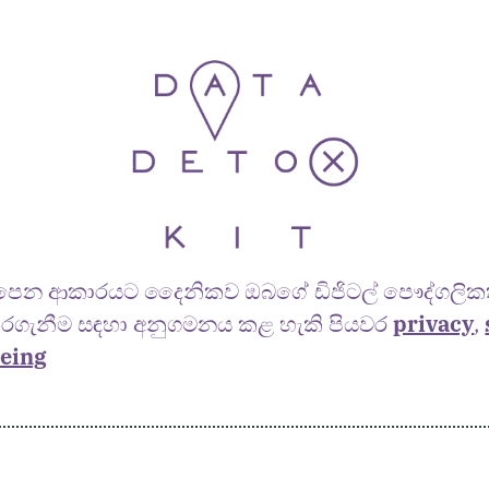
පෙන ආකාරයට දෛනිකව ඔබගේ ඩිජිටල් පෞද්ගලික
රගැනීම සඳහා අනුගමනය කළ හැකි පියවර
privacy
,
eing