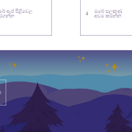
බේ ඇප් පිළිවෙල
ඔබේ සලකුණු
4
රගන්න
අවම කරන්න