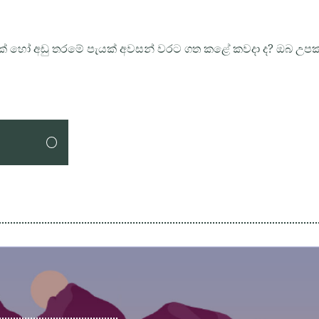
වසක් හෝ අඩු තරමේ පැයක් අවසන් වරට ගත කළේ කවදා ද? ඔබ උ