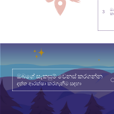
ඔ
3
ක
ඔබගේ සැකසුම් වෙනස් කරගන්න
දත්ත ආරක්ෂා කරගැනීම සඳහා