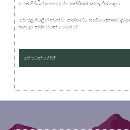
ඔබේ ඩිජිටල් යහපැවැත්ම ශක්තිමත් කරගැනීම සඳහා
ඔබ ප්ලග්වලින් ඉවත් වී, තාක්ෂණය ස්පර්ශ නොකර ද
තහවුරු කරගන්නේ කෙසේ ද?
අපි පටන් ගනිමු!