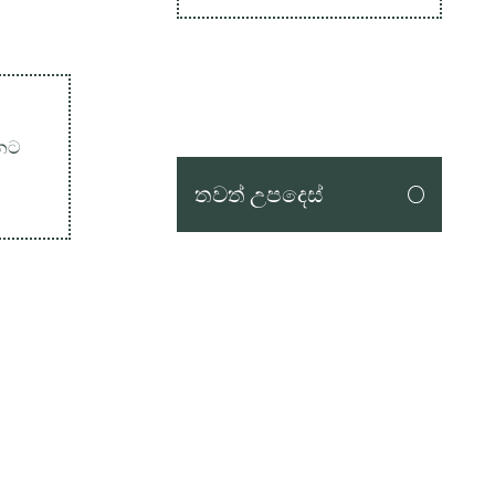
නට
තවත් උපදෙස්