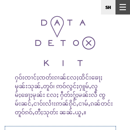
SH
ႁဝ်းၸၢင်ႈၸတ်းၵၢၼ်လႄႈထိင်းၶေႃႈ
မုၼ်းသုၼ်ႇတူဝ်၊ ဢဝ်လွင်ႈႁူမ်ႇလူ
မ်ႈၶေႃႈမုၼ်း လႄႈ ႁဵတ်းႁႂ်ႈမၼ်းလီ ၸွ
မ်းၼင်ႇငၢဝ်းလႆၢးဢၼ်ၵိုင်ႇငၢမ်ႇၵၼ်တင်း
တူဝ်ၵဝ်ႇတီႈသုတ်း ၼၼ်ႉယူႇ။