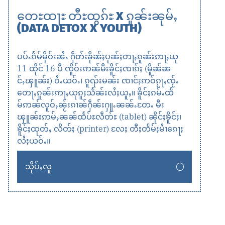
တေႊထႃႊ တီႊထွၵ်ႊ X ၵူၼ်းၼုမ်ႇ
(DATA DETOX X YOUTH)
ပပ်ႉၵႅမ်မိုဝ်းၼႆႉ ႁဵတ်းၶိုၼ်ႈပုၼ်ႈတႃႇၵူၼ်းဢႃႇယု
11 ထိုင် 16 ပီ ၸိူဝ်းဢၼ်မီးၶိူင်ႈၸၢၵ်ႈ (မိူၼ်ၼ
င်ႇၾူၼ်း) ဝႆႉယဝ်ႉ၊ ၵူၺ်းမၼ်း ၸၢင်ႈဢဝ်ၵႂႃႇၸႂ်ႉ
တေႃႇၵူၼ်းဢႃႇယုၵူႈသႅၼ်းလႆႈယူႇ။ ၶိူင်ႈၵမ်ႉထႅ
မ်ဢၼ်လူဝ်ႇၼႂ်းၵၢၼ်ႁဵၼ်းႁူႉၼၼ်ႉတႄႉ မီး
ၾူၼ်းဢမ်ႇၼၼ်ထႅပ်ႊလဵတ်ႊ (tablet) ၼိုင်ႈၶိူင်ႈ၊
ၶိူင်ႈထုတ်ႇ လိတ်ႈ (printer) လႄႈ တီႈတႅမ်ႈမႆၢၵေႃႈ
လႆႈယဝ်ႉ။
သိုပ်ႇလူ