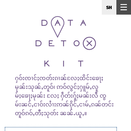
SH
ႁဝ်းၸၢင်ႈၸတ်းၵၢၼ်လႄႈထိင်းၶေႃႈ
မုၼ်းသုၼ်ႇတူဝ်၊ ဢဝ်လွင်ႈႁူမ်ႇလူ
မ်ႈၶေႃႈမုၼ်း လႄႈ ႁဵတ်းႁႂ်ႈမၼ်းလီ ၸွ
မ်းၼင်ႇငၢဝ်းလႆၢးဢၼ်ၵိုင်ႇငၢမ်ႇၵၼ်တင်း
တူဝ်ၵဝ်ႇတီႈသုတ်း ၼၼ်ႉယူႇ။