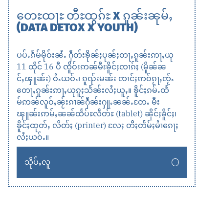
တေႊထႃႊ တီႊထွၵ်ႊ X ၵူၼ်းၼုမ်ႇ
(DATA DETOX X YOUTH)
ပပ်ႉၵႅမ်မိုဝ်းၼႆႉ ႁဵတ်းၶိုၼ်ႈပုၼ်ႈတႃႇၵူၼ်းဢႃႇယု
11 ထိုင် 16 ပီ ၸိူဝ်းဢၼ်မီးၶိူင်ႈၸၢၵ်ႈ (မိူၼ်ၼ
င်ႇၾူၼ်း) ဝႆႉယဝ်ႉ၊ ၵူၺ်းမၼ်း ၸၢင်ႈဢဝ်ၵႂႃႇၸႂ်ႉ
တေႃႇၵူၼ်းဢႃႇယုၵူႈသႅၼ်းလႆႈယူႇ။ ၶိူင်ႈၵမ်ႉထႅ
မ်ဢၼ်လူဝ်ႇၼႂ်းၵၢၼ်ႁဵၼ်းႁူႉၼၼ်ႉတႄႉ မီး
ၾူၼ်းဢမ်ႇၼၼ်ထႅပ်ႊလဵတ်ႊ (tablet) ၼိုင်ႈၶိူင်ႈ၊
ၶိူင်ႈထုတ်ႇ လိတ်ႈ (printer) လႄႈ တီႈတႅမ်ႈမႆၢၵေႃႈ
လႆႈယဝ်ႉ။
သိုပ်ႇလူ