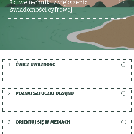
Łatwe techniki zwiększenia
świadomości cyfrowej
1
ĆWICZ UWAŻNOŚĆ
2
POZNAJ SZTUCZKI DIZAJNU
3
ORIENTUJ SIĘ W MEDIACH