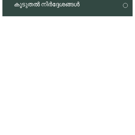
കൂടുതൽ നിർദ്ദേശങ്ങൾ