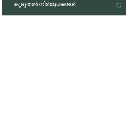
കൂടുതൽ നിർദ്ദേശങ്ങൾ