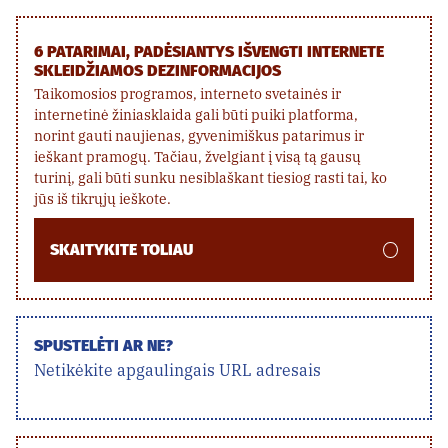
6 PATARIMAI, PADĖSIANTYS IŠVENGTI INTERNETE
SKLEIDŽIAMOS DEZINFORMACIJOS
Taikomosios programos, interneto svetainės ir
internetinė žiniasklaida gali būti puiki platforma,
norint gauti naujienas, gyvenimiškus patarimus ir
ieškant pramogų. Tačiau, žvelgiant į visą tą gausų
turinį, gali būti sunku nesiblaškant tiesiog rasti tai, ko
jūs iš tikrųjų ieškote.
SKAITYKITE TOLIAU
SPUSTELĖTI AR NE?
Netikėkite apgaulingais URL adresais