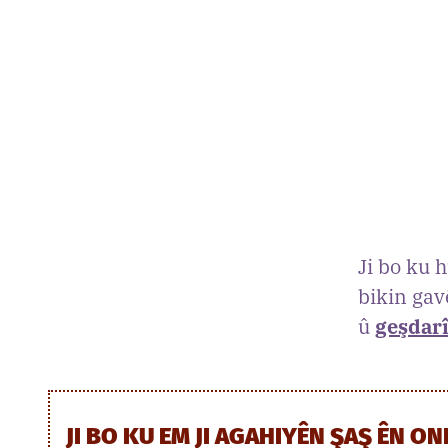
Ji bo ku 
bikin gav
û
geşdar
JI BO KU EM JI AGAHIYÊN ŞAŞ ÊN O