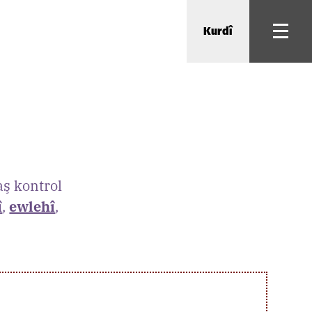
Kurdî
aş kontrol
î
,
ewlehî
,