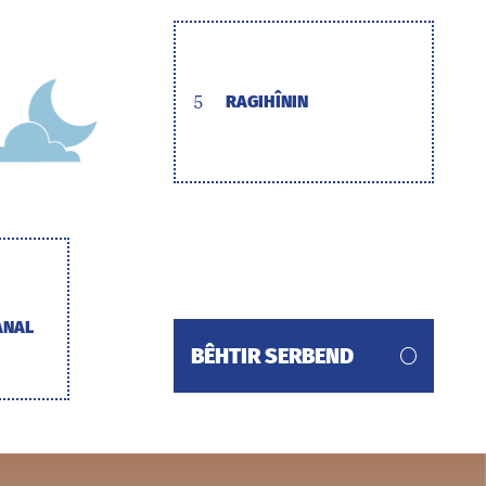
5
RAGIHÎNIN
ANAL
BÊHTIR SERBEND