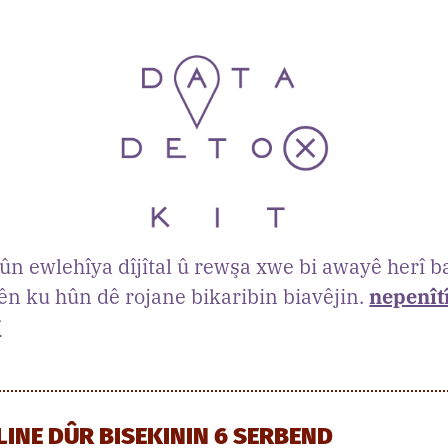
hûn ewlehîya dîjîtal û rewşa xwe bi awayê herî b
ên ku hûn dê rojane bikaribin biavêjin.
nepenît
î
NLINE DÛR BISEKININ 6 SERBEND