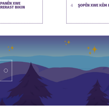
EPANÊN XWE
4
ŞOPÊN XWE KÊM 
ERERAST BIKIN