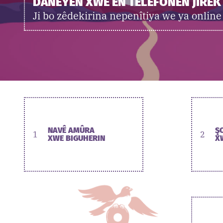
DANEYÊN XWE ÊN TELEFONÊN JÎREK
Ji bo zêdekirina nepenîtiya we ya online
NAVÊ AMÛRA
Ş
1
2
XWE BIGUHERIN
X