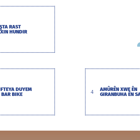
IŞTA RAST
ÊXIN HUNDIR
IFTEYA DUYEM
AMÛRÊN XWE ÊN
4
 BAR BIKE
GIRANBUHA ÊN S