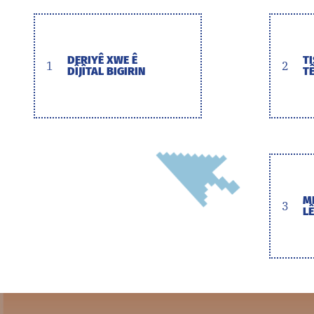
DERIYÊ XWE Ê
T
1
2
DÎJÎTAL BIGIRIN
T
M
3
LÊ