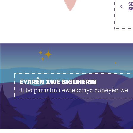
S
3
S
EYARÊN XWE BIGUHERIN
Ji bo parastina ewlekariya daneyên we