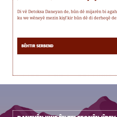
Di vê Detoksa Daneyan de, hûn dê mijarên bi agahi
ku we wêneyê mezin kişf kir hûn dê di derheqê der
BÊHTIR SERBEND