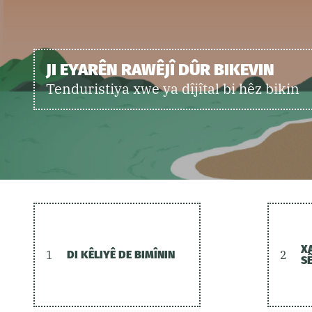
JI EYARÊN RAWÊJÎ DÛR BIKEVIN
Tenduristiya xwe ya dîjîtal bi hêz bikin
X
1
DI KÊLIYÊ DE BIMÎNIN
2
S