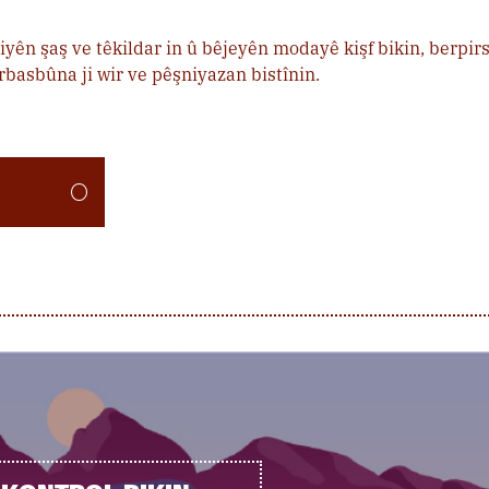
yên şaş ve têkildar in û bêjeyên modayê kişf bikin, berpirs
basbûna ji wir ve pêşniyazan bistînin.