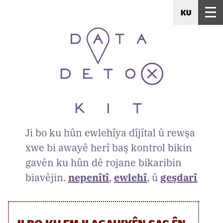
KU
Ji bo ku hûn ewlehîya dîjîtal û rewşa
xwe bi awayê herî baş kontrol bikin
gavên ku hûn dê rojane bikaribin
biavêjin.
nepenîtî
,
ewlehî
, û
geşdarî