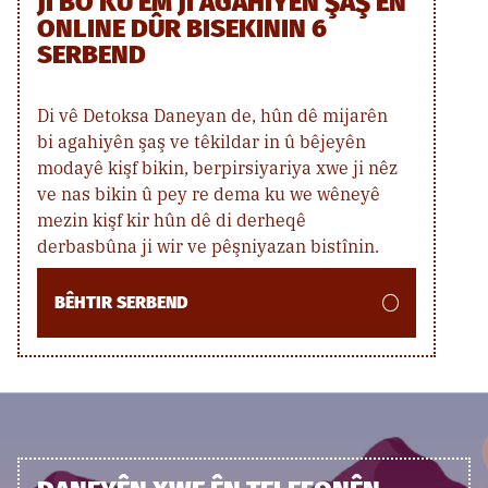
JI BO KU EM JI AGAHIYÊN ŞAŞ ÊN
ONLINE DÛR BISEKININ 6
SERBEND
Di vê Detoksa Daneyan de, hûn dê mijarên
bi agahiyên şaş ve têkildar in û bêjeyên
modayê kişf bikin, berpirsiyariya xwe ji nêz
ve nas bikin û pey re dema ku we wêneyê
mezin kişf kir hûn dê di derheqê
derbasbûna ji wir ve pêşniyazan bistînin.
BÊHTIR SERBEND