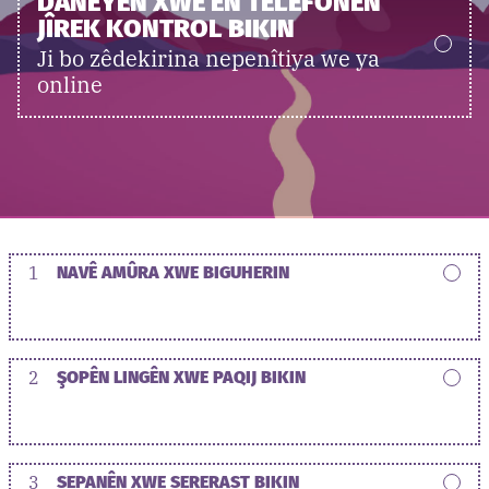
DANEYÊN XWE ÊN TELEFONÊN
JÎREK KONTROL BIKIN
Ji bo zêdekirina nepenîtiya we ya
online
1
NAVÊ AMÛRA XWE BIGUHERIN
2
ŞOPÊN LINGÊN XWE PAQIJ BIKIN
3
SEPANÊN XWE SERERAST BIKIN