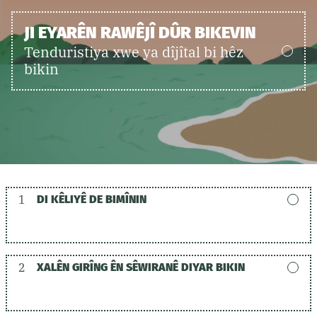
JI EYARÊN RAWÊJÎ DÛR BIKEVIN
Tenduristiya xwe ya dîjîtal bi hêz
bikin
1
DI KÊLIYÊ DE BIMÎNIN
2
XALÊN GIRÎNG ÊN SÊWIRANÊ DIYAR BIKIN