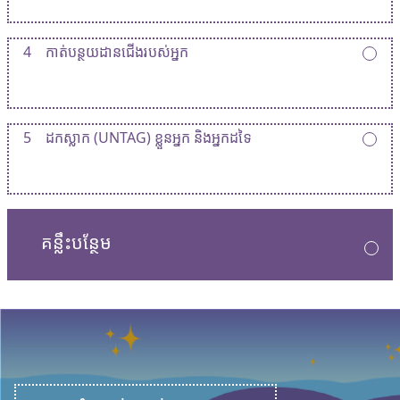
4
កាត់បន្ថយដានជើងរបស់អ្នក
5
ដកស្លាក (UNTAG) ខ្លួនអ្នក និងអ្នកដទៃ
គន្លឹះបន្ថែម