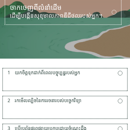
ចាកចេញពីលំនាំដើម
ដើម្បីបង្កើនសុខុមាលភាពឌីជីថលរបស់អ្នក។
1
យកចិត្តទុកដាក់ពីពេលបច្ចុប្បន្នរបស់អ្នក
2
រកមើលល្បិចនៃការរចនារបស់បច្ចេកវិទ្យា
3
ប្រើប្រព័ន្ធផ្សព្វផ្សាយប្រកបដោយចំណេះដឹង