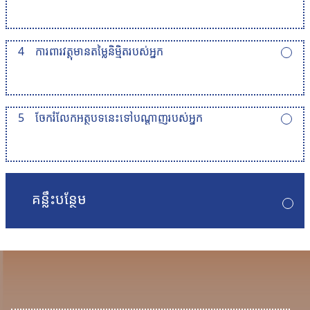
4
ការពារវត្ថុមានតម្លៃនិម្មិតរបស់អ្នក
5
ចែករំលែកអត្ថបទនេះទៅបណ្តាញរបស់អ្នក
គន្លឹះបន្ថែម