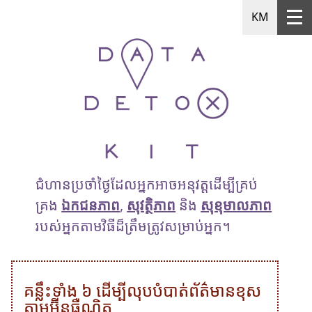
KM
ជំហានប្រចាំថ្ងៃដែលអ្នកអាចអនុវត្តដើម្បីគ្រប់
គ្រង
ឯកជនភាព
,
សុវត្ថិភាព
និង
សុខុមាលភាព
របស់អ្នកតាមវិធីដ៏ត្រឹមត្រូវសម្រាប់អ្នក។
គន្លឹះទាំង ៦ ដើម្បីលុបបំបាត់ព័ត៌មានខុស
តាមអ៊ីនធឺណិត