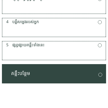
4
បន្លឺសម្លេងរបស់អ្នក
5
ផ្សព្វផ្សាយគន្លឹះទាំងនេះ
គន្លឹះបន្ថែម