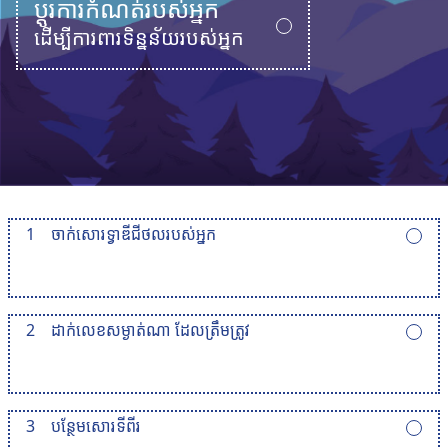
ប្តូរការកំណត់របស់អ្នក
ដើម្បីការពារទិន្នន័យរបស់អ្នក
1
ចាក់សោរទ្វាឌីជីថលរបស់អ្នក
2
ដាក់លេខសម្ងាត់ណា ដែលត្រឹមត្រូវ
3
បន្ថែមសោរទីពីរ