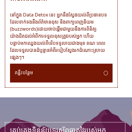
នៅក្នុង Data Detox នេះ អ្នកនឹងស្វែងយល់ពីប្រធានបទ
ដែលទាក់ទងនឹងព័ត៌មានខុស និងពាក្យពេញនិយម
(buzzwords)ដោយចាប់ផ្តើមជាមួយនឹងការពិនិត្យ
យ៉ាងដិតដល់អំពីការទទួលខុសត្រូវរបស់អ្នក ហើយ
បន្ទាប់មកឈ្វេងយល់ពីបរិបទទូលាយជាងមុន ខណៈពេល
ដែលទទួលបានដំបូន្មានអំពីរបៀបស្វែងរកដំណោះស្រាយ
ផ្សេងៗ។
គន្លឹះបន្ថែម
គ្រប់គ្រងទិន្នន័យទូរស័ព្ទឆ្លាតវៃរបស់អ្នក