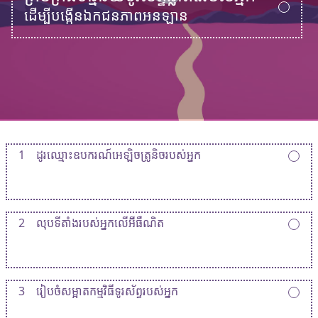
ដើម្បីបង្កើនឯកជនភាពអនឡាន
1
ដូរឈ្មោះឧបករណ៍អេឡិចត្រូនិចរបស់អ្នក
2
លុបទីតាំងរបស់អ្នកលើអ៊ីធឺណិត
3
រៀបចំសម្អាតកម្មវិធីទូរស័ព្ទរបស់អ្នក