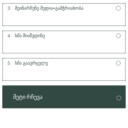
3
ᲨᲔᲘᲜᲐᲠᲩᲣᲜᲔ ᲛᲔᲓᲘᲐ-ᲒᲐᲛᲭᲠᲘᲐᲮᲝᲑᲐ
4
ᲮᲛᲐ ᲛᲘᲐᲬᲕᲓᲘᲜᲔ
5
ᲮᲛᲐ ᲒᲐᲐᲕᲠᲪᲔᲚᲔ
ᲛᲔᲢᲘ ᲠᲩᲔᲕᲐ