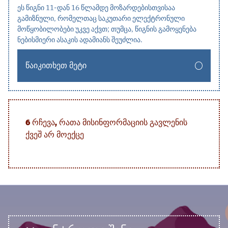
ეს წიგნი 11-დან 16 წლამდე მოზარდებისთვისაა
გამიზნული, რომელთაც საკუთარი ელექტრონული
მოწყობილობები უკვე აქვთ; თუმცა, წიგნის გამოყენება
ნებისმიერი ასაკის ადამიანს შეუძლია.
ᲬᲐᲘᲙᲘᲗᲮᲔᲗ ᲛᲔᲢᲘ
6 ᲠᲩᲔᲕᲐ, ᲠᲐᲗᲐ ᲛᲘᲡᲘᲜᲤᲝᲠᲛᲐᲪᲘᲘᲡ ᲒᲐᲕᲚᲔᲜᲘᲡ
ᲥᲕᲔᲨ ᲐᲠ ᲛᲝᲔᲥᲪᲔ