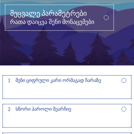
ᲨᲔᲪᲕᲐᲚᲔ ᲞᲐᲠᲐᲛᲔᲢᲠᲔᲑᲘ
რათა დაიცვა შენი მონაცემები
1
ᲨᲔᲜᲘ ᲪᲘᲤᲠᲣᲚᲘ ᲙᲐᲠᲘ ᲝᲠᲛᲐᲒᲐᲓ ᲩᲐᲠᲐᲖᲔ
2
ᲡᲬᲝᲠᲘ ᲞᲐᲠᲝᲚᲘ ᲨᲔᲐᲠᲩᲘᲔ