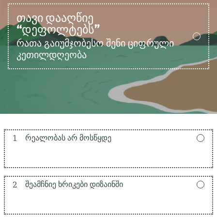
ᲗᲐᲕᲘ ᲓᲐᲐᲦᲬᲘᲔ
“ᲓᲔᲤᲝᲚᲢᲔᲑᲡ”
რათა გაიუმჯობესო შენი ციფრული
კეთილდღეობა
1
ᲠᲔᲐᲚᲝᲑᲐᲡ ᲐᲠ ᲛᲝᲡᲬᲧᲓᲔ
2
ᲨᲔᲐᲛᲩᲜᲘᲔ ᲮᲠᲘᲙᲔᲑᲘ ᲓᲘᲖᲐᲘᲜᲨᲘ