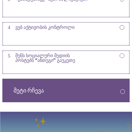
4
ᲕᲔᲑ ᲐᲥᲢᲘᲕᲝᲑᲘᲡ ᲙᲝᲜᲢᲠᲝᲚᲘ
5
ᲨᲔᲜᲡ ᲡᲝᲪᲘᲐᲚᲣᲠᲘ ᲛᲔᲓᲘᲘᲡ
ᲞᲝᲡᲢᲔᲑᲡ “ᲐᲜᲗᲔᲒᲘ” ᲒᲐᲣᲙᲔᲗᲔ
ᲛᲔᲢᲘ ᲠᲩᲔᲕᲐ