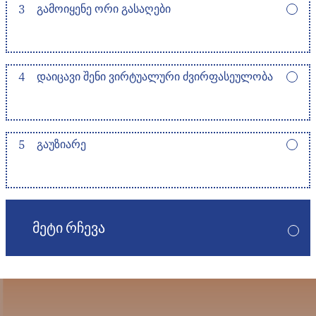
3
ᲒᲐᲛᲝᲘᲧᲔᲜᲔ ᲝᲠᲘ ᲒᲐᲡᲐᲦᲔᲑᲘ
4
ᲓᲐᲘᲪᲐᲕᲘ ᲨᲔᲜᲘ ᲕᲘᲠᲢᲣᲐᲚᲣᲠᲘ ᲫᲕᲘᲠᲤᲐᲡᲔᲣᲚᲝᲑᲐ
5
ᲒᲐᲣᲖᲘᲐᲠᲔ
ᲛᲔᲢᲘ ᲠᲩᲔᲕᲐ