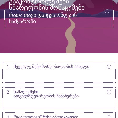
ᲒᲐᲐᲙᲝᲜᲢᲠᲝᲚᲔ ᲨᲔᲜᲘ
ᲡᲛᲐᲠᲢᲤᲝᲜᲘᲡ ᲛᲝᲜᲐᲪᲔᲛᲔᲑᲘ
რათა თავი დაიცვა ონლაინ
სამყაროში
1
ᲨᲔᲪᲕᲐᲚᲔ ᲨᲔᲜᲘ ᲛᲝᲬᲧᲝᲑᲘᲚᲝᲑᲘᲡ ᲡᲐᲮᲔᲚᲘ
2
ᲬᲐᲨᲐᲚᲔ ᲨᲔᲜᲘ
ᲐᲓᲒᲘᲚᲛᲓᲔᲑᲐᲠᲔᲝᲑᲘᲡ ᲩᲐᲜᲐᲬᲔᲠᲔᲑᲘ
3
“ᲒᲐᲐᲡᲣᲤᲗᲐᲕᲔ” ᲨᲔᲜᲘ ᲐᲞᲚᲘᲙᲐᲪᲘᲔᲑᲘ