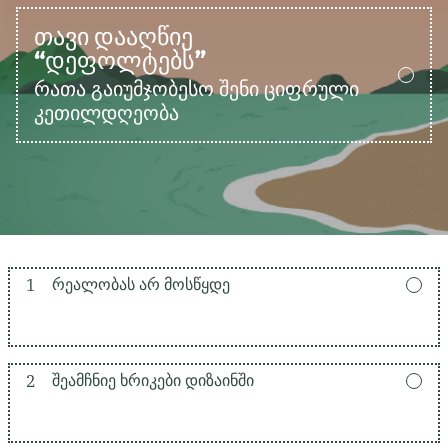
ᲗᲐᲕᲘ ᲓᲐᲐᲦᲬᲘᲔ
“ᲓᲔᲤᲝᲚᲢᲔᲑᲡ”
რათა გაიუმჯობესო შენი ციფრული
კეთილდღეობა
1
ᲠᲔᲐᲚᲝᲑᲐᲡ ᲐᲠ ᲛᲝᲡᲬᲧᲓᲔ
2
ᲨᲔᲐᲛᲩᲜᲘᲔ ᲮᲠᲘᲙᲔᲑᲘ ᲓᲘᲖᲐᲘᲜᲨᲘ