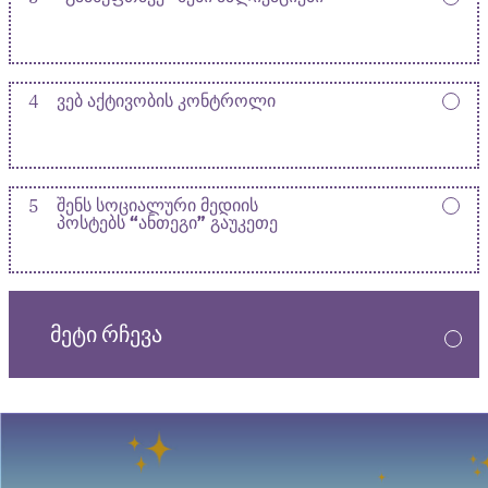
4
ᲕᲔᲑ ᲐᲥᲢᲘᲕᲝᲑᲘᲡ ᲙᲝᲜᲢᲠᲝᲚᲘ
5
ᲨᲔᲜᲡ ᲡᲝᲪᲘᲐᲚᲣᲠᲘ ᲛᲔᲓᲘᲘᲡ
ᲞᲝᲡᲢᲔᲑᲡ “ᲐᲜᲗᲔᲒᲘ” ᲒᲐᲣᲙᲔᲗᲔ
ᲛᲔᲢᲘ ᲠᲩᲔᲕᲐ