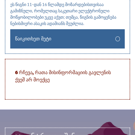
ეს წიგნი 11-დან 16 წლამდე მოზარდებისთვისაა
გამიზნული, რომელთაც საკუთარი ელექტრონული
მოწყობილობები უკვე აქვთ; თუმცა, წიგნის გამოყენება
ნებისმიერი ასაკის ადამიანს შეუძლია.
ᲬᲐᲘᲙᲘᲗᲮᲔᲗ ᲛᲔᲢᲘ
6 ᲠᲩᲔᲕᲐ, ᲠᲐᲗᲐ ᲛᲘᲡᲘᲜᲤᲝᲠᲛᲐᲪᲘᲘᲡ ᲒᲐᲕᲚᲔᲜᲘᲡ
ᲥᲕᲔᲨ ᲐᲠ ᲛᲝᲔᲥᲪᲔ