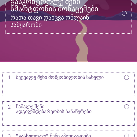
ᲒᲐᲐᲙᲝᲜᲢᲠᲝᲚᲔ ᲨᲔᲜᲘ
ᲡᲛᲐᲠᲢᲤᲝᲜᲘᲡ ᲛᲝᲜᲐᲪᲔᲛᲔᲑᲘ
რათა თავი დაიცვა ონლაინ
სამყაროში
1
ᲨᲔᲪᲕᲐᲚᲔ ᲨᲔᲜᲘ ᲛᲝᲬᲧᲝᲑᲘᲚᲝᲑᲘᲡ ᲡᲐᲮᲔᲚᲘ
2
ᲬᲐᲨᲐᲚᲔ ᲨᲔᲜᲘ
ᲐᲓᲒᲘᲚᲛᲓᲔᲑᲐᲠᲔᲝᲑᲘᲡ ᲩᲐᲜᲐᲬᲔᲠᲔᲑᲘ
3
“ᲒᲐᲐᲡᲣᲤᲗᲐᲕᲔ” ᲨᲔᲜᲘ ᲐᲞᲚᲘᲙᲐᲪᲘᲔᲑᲘ