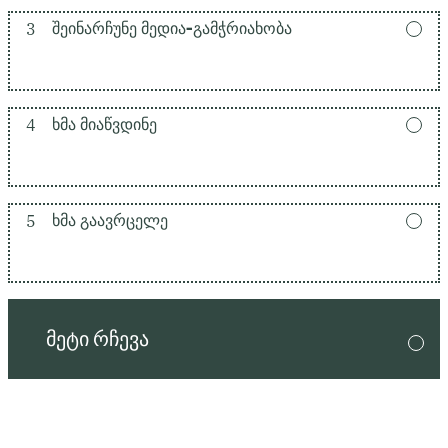
3
ᲨᲔᲘᲜᲐᲠᲩᲣᲜᲔ ᲛᲔᲓᲘᲐ-ᲒᲐᲛᲭᲠᲘᲐᲮᲝᲑᲐ
4
ᲮᲛᲐ ᲛᲘᲐᲬᲕᲓᲘᲜᲔ
5
ᲮᲛᲐ ᲒᲐᲐᲕᲠᲪᲔᲚᲔ
ᲛᲔᲢᲘ ᲠᲩᲔᲕᲐ