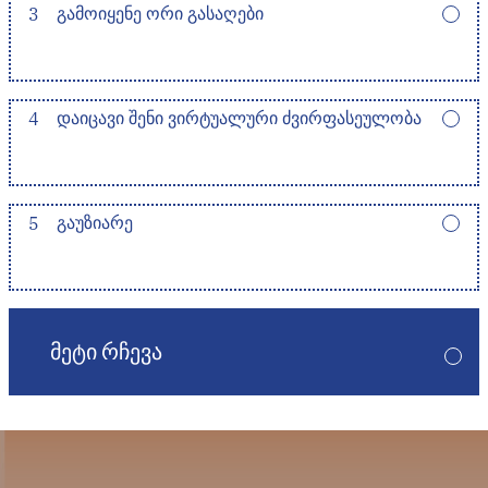
3
ᲒᲐᲛᲝᲘᲧᲔᲜᲔ ᲝᲠᲘ ᲒᲐᲡᲐᲦᲔᲑᲘ
4
ᲓᲐᲘᲪᲐᲕᲘ ᲨᲔᲜᲘ ᲕᲘᲠᲢᲣᲐᲚᲣᲠᲘ ᲫᲕᲘᲠᲤᲐᲡᲔᲣᲚᲝᲑᲐ
5
ᲒᲐᲣᲖᲘᲐᲠᲔ
ᲛᲔᲢᲘ ᲠᲩᲔᲕᲐ