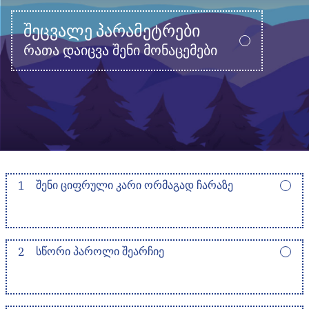
ᲨᲔᲪᲕᲐᲚᲔ ᲞᲐᲠᲐᲛᲔᲢᲠᲔᲑᲘ
რათა დაიცვა შენი მონაცემები
1
ᲨᲔᲜᲘ ᲪᲘᲤᲠᲣᲚᲘ ᲙᲐᲠᲘ ᲝᲠᲛᲐᲒᲐᲓ ᲩᲐᲠᲐᲖᲔ
2
ᲡᲬᲝᲠᲘ ᲞᲐᲠᲝᲚᲘ ᲨᲔᲐᲠᲩᲘᲔ