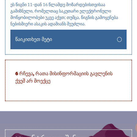
ეს წიგნი 11-დან 16 წლამდე მოზარდებისთვისაა
გამიზნული, რომელთაც საკუთარი ელექტრონული
მოწყობილობები უკვე აქვთ; თუმცა, წიგნის გამოყენება
ნებისმიერი ასაკის ადამიანს შეუძლია.
ᲬᲐᲘᲙᲘᲗᲮᲔᲗ ᲛᲔᲢᲘ
6 ᲠᲩᲔᲕᲐ, ᲠᲐᲗᲐ ᲛᲘᲡᲘᲜᲤᲝᲠᲛᲐᲪᲘᲘᲡ ᲒᲐᲕᲚᲔᲜᲘᲡ
ᲥᲕᲔᲨ ᲐᲠ ᲛᲝᲔᲥᲪᲔ