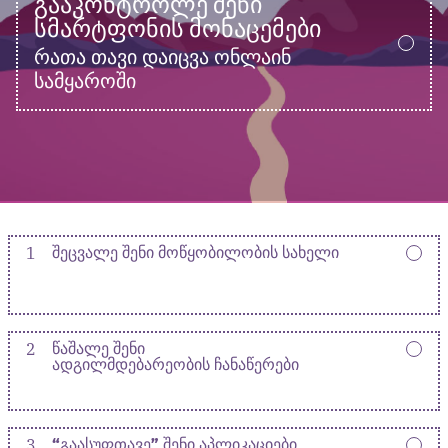
ᲒᲐᲐᲙᲝᲜᲢᲠᲝᲚᲔ ᲨᲔᲜᲘ
ᲡᲛᲐᲠᲢᲤᲝᲜᲘᲡ ᲛᲝᲜᲐᲪᲔᲛᲔᲑᲘ
რათა თავი დაიცვა ონლაინ
სამყაროში
1
ᲨᲔᲪᲕᲐᲚᲔ ᲨᲔᲜᲘ ᲛᲝᲬᲧᲝᲑᲘᲚᲝᲑᲘᲡ ᲡᲐᲮᲔᲚᲘ
2
ᲬᲐᲨᲐᲚᲔ ᲨᲔᲜᲘ
ᲐᲓᲒᲘᲚᲛᲓᲔᲑᲐᲠᲔᲝᲑᲘᲡ ᲩᲐᲜᲐᲬᲔᲠᲔᲑᲘ
3
“ᲒᲐᲐᲡᲣᲤᲗᲐᲕᲔ” ᲨᲔᲜᲘ ᲐᲞᲚᲘᲙᲐᲪᲘᲔᲑᲘ