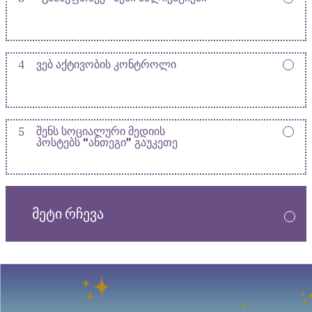
4
ᲕᲔᲑ ᲐᲥᲢᲘᲕᲝᲑᲘᲡ ᲙᲝᲜᲢᲠᲝᲚᲘ
5
ᲨᲔᲜᲡ ᲡᲝᲪᲘᲐᲚᲣᲠᲘ ᲛᲔᲓᲘᲘᲡ
ᲞᲝᲡᲢᲔᲑᲡ “ᲐᲜᲗᲔᲒᲘ” ᲒᲐᲣᲙᲔᲗᲔ
ᲛᲔᲢᲘ ᲠᲩᲔᲕᲐ