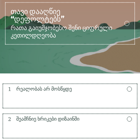
ᲗᲐᲕᲘ ᲓᲐᲐᲦᲬᲘᲔ
“ᲓᲔᲤᲝᲚᲢᲔᲑᲡ”
რათა გაიუმჯობესო შენი ციფრული
კეთილდღეობა
1
ᲠᲔᲐᲚᲝᲑᲐᲡ ᲐᲠ ᲛᲝᲡᲬᲧᲓᲔ
2
ᲨᲔᲐᲛᲩᲜᲘᲔ ᲮᲠᲘᲙᲔᲑᲘ ᲓᲘᲖᲐᲘᲜᲨᲘ