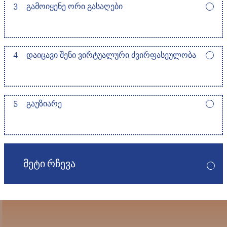
3
ᲒᲐᲛᲝᲘᲧᲔᲜᲔ ᲝᲠᲘ ᲒᲐᲡᲐᲦᲔᲑᲘ
4
ᲓᲐᲘᲪᲐᲕᲘ ᲨᲔᲜᲘ ᲕᲘᲠᲢᲣᲐᲚᲣᲠᲘ ᲫᲕᲘᲠᲤᲐᲡᲔᲣᲚᲝᲑᲐ
5
ᲒᲐᲣᲖᲘᲐᲠᲔ
ᲛᲔᲢᲘ ᲠᲩᲔᲕᲐ