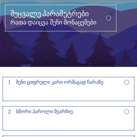
ᲨᲔᲪᲕᲐᲚᲔ ᲞᲐᲠᲐᲛᲔᲢᲠᲔᲑᲘ
რათა დაიცვა შენი მონაცემები
1
ᲨᲔᲜᲘ ᲪᲘᲤᲠᲣᲚᲘ ᲙᲐᲠᲘ ᲝᲠᲛᲐᲒᲐᲓ ᲩᲐᲠᲐᲖᲔ
2
ᲡᲬᲝᲠᲘ ᲞᲐᲠᲝᲚᲘ ᲨᲔᲐᲠᲩᲘᲔ