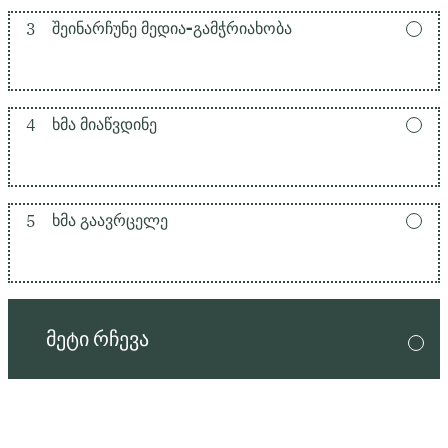
3
ᲨᲔᲘᲜᲐᲠᲩᲣᲜᲔ ᲛᲔᲓᲘᲐ-ᲒᲐᲛᲭᲠᲘᲐᲮᲝᲑᲐ
4
ᲮᲛᲐ ᲛᲘᲐᲬᲕᲓᲘᲜᲔ
5
ᲮᲛᲐ ᲒᲐᲐᲕᲠᲪᲔᲚᲔ
ᲛᲔᲢᲘ ᲠᲩᲔᲕᲐ