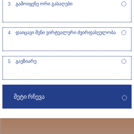
3
ᲒᲐᲛᲝᲘᲧᲔᲜᲔ ᲝᲠᲘ ᲒᲐᲡᲐᲦᲔᲑᲘ
4
ᲓᲐᲘᲪᲐᲕᲘ ᲨᲔᲜᲘ ᲕᲘᲠᲢᲣᲐᲚᲣᲠᲘ ᲫᲕᲘᲠᲤᲐᲡᲔᲣᲚᲝᲑᲐ
5
ᲒᲐᲣᲖᲘᲐᲠᲔ
ᲛᲔᲢᲘ ᲠᲩᲔᲕᲐ