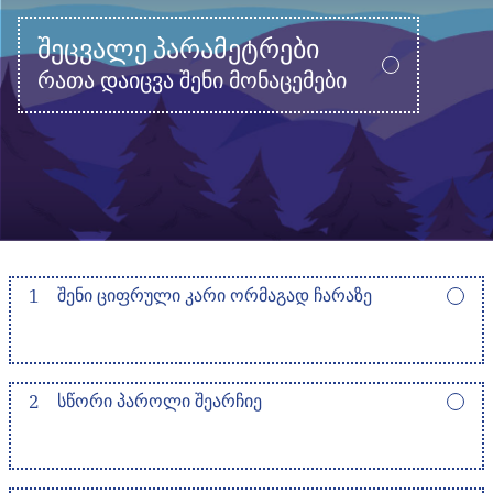
ᲨᲔᲪᲕᲐᲚᲔ ᲞᲐᲠᲐᲛᲔᲢᲠᲔᲑᲘ
რათა დაიცვა შენი მონაცემები
1
ᲨᲔᲜᲘ ᲪᲘᲤᲠᲣᲚᲘ ᲙᲐᲠᲘ ᲝᲠᲛᲐᲒᲐᲓ ᲩᲐᲠᲐᲖᲔ
2
ᲡᲬᲝᲠᲘ ᲞᲐᲠᲝᲚᲘ ᲨᲔᲐᲠᲩᲘᲔ