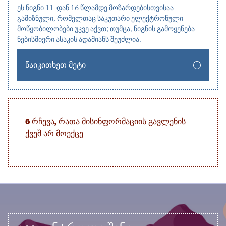
ეს წიგნი 11-დან 16 წლამდე მოზარდებისთვისაა
გამიზნული, რომელთაც საკუთარი ელექტრონული
მოწყობილობები უკვე აქვთ; თუმცა, წიგნის გამოყენება
ნებისმიერი ასაკის ადამიანს შეუძლია.
ᲬᲐᲘᲙᲘᲗᲮᲔᲗ ᲛᲔᲢᲘ
6 ᲠᲩᲔᲕᲐ, ᲠᲐᲗᲐ ᲛᲘᲡᲘᲜᲤᲝᲠᲛᲐᲪᲘᲘᲡ ᲒᲐᲕᲚᲔᲜᲘᲡ
ᲥᲕᲔᲨ ᲐᲠ ᲛᲝᲔᲥᲪᲔ