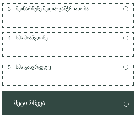
3
ᲨᲔᲘᲜᲐᲠᲩᲣᲜᲔ ᲛᲔᲓᲘᲐ-ᲒᲐᲛᲭᲠᲘᲐᲮᲝᲑᲐ
4
ᲮᲛᲐ ᲛᲘᲐᲬᲕᲓᲘᲜᲔ
5
ᲮᲛᲐ ᲒᲐᲐᲕᲠᲪᲔᲚᲔ
ᲛᲔᲢᲘ ᲠᲩᲔᲕᲐ