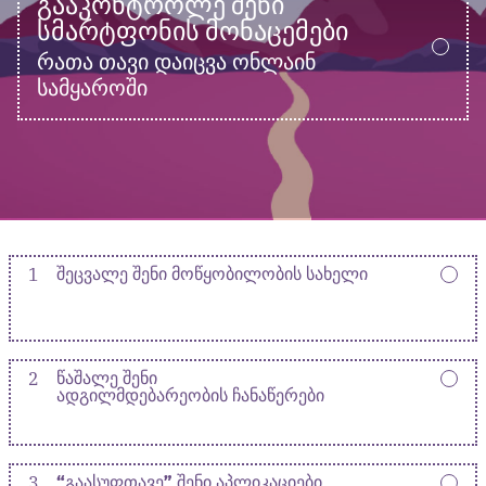
ᲒᲐᲐᲙᲝᲜᲢᲠᲝᲚᲔ ᲨᲔᲜᲘ
ᲡᲛᲐᲠᲢᲤᲝᲜᲘᲡ ᲛᲝᲜᲐᲪᲔᲛᲔᲑᲘ
რათა თავი დაიცვა ონლაინ
სამყაროში
1
ᲨᲔᲪᲕᲐᲚᲔ ᲨᲔᲜᲘ ᲛᲝᲬᲧᲝᲑᲘᲚᲝᲑᲘᲡ ᲡᲐᲮᲔᲚᲘ
2
ᲬᲐᲨᲐᲚᲔ ᲨᲔᲜᲘ
ᲐᲓᲒᲘᲚᲛᲓᲔᲑᲐᲠᲔᲝᲑᲘᲡ ᲩᲐᲜᲐᲬᲔᲠᲔᲑᲘ
3
“ᲒᲐᲐᲡᲣᲤᲗᲐᲕᲔ” ᲨᲔᲜᲘ ᲐᲞᲚᲘᲙᲐᲪᲘᲔᲑᲘ