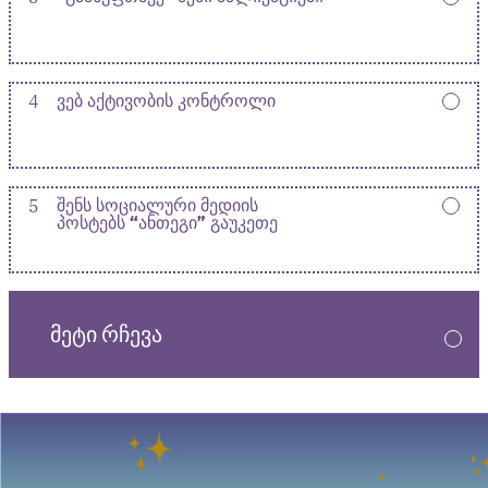
4
ᲕᲔᲑ ᲐᲥᲢᲘᲕᲝᲑᲘᲡ ᲙᲝᲜᲢᲠᲝᲚᲘ
5
ᲨᲔᲜᲡ ᲡᲝᲪᲘᲐᲚᲣᲠᲘ ᲛᲔᲓᲘᲘᲡ
ᲞᲝᲡᲢᲔᲑᲡ “ᲐᲜᲗᲔᲒᲘ” ᲒᲐᲣᲙᲔᲗᲔ
ᲛᲔᲢᲘ ᲠᲩᲔᲕᲐ