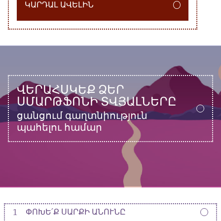
ԿԱՐԴԱԼ ԱՎԵԼԻՆ
ՎԵՐԱՀՍԿԵՔ ՁԵՐ
ՍՄԱՐԹՖՈՆԻ ՏՎՅԱԼՆԵՐԸ
ցանցում գաղտնիություն
պահելու համար
1
ՓՈԽԵ՛Ք ՍԱՐՔԻ ԱՆՈՒՆԸ