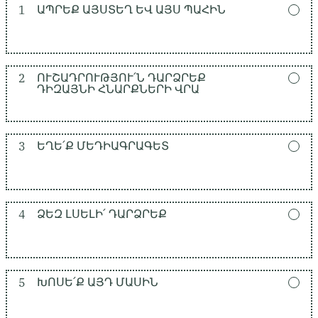
1
ԱՊՐԵՔ ԱՅՍՏԵՂ ԵՎ ԱՅՍ ՊԱՀԻՆ
2
ՈՒՇԱԴՐՈՒԹՅՈՒ՛Ն ԴԱՐՁՐԵՔ
ԴԻԶԱՅՆԻ ՀՆԱՐՔՆԵՐԻ ՎՐԱ
3
ԵՂԵ՛Ք ՄԵԴԻԱԳՐԱԳԵՏ
4
ՁԵԶ ԼՍԵԼԻ՛ ԴԱՐՁՐԵՔ
5
ԽՈՍԵ՛Ք ԱՅԴ ՄԱՍԻՆ