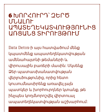
6 ԽՈՐՀՈՒՐԴ՝ ԶԵՐԾ
ՄՆԱԼՈՒ
ԱՊԱՏԵՂԵԿԱՏՎՈՒԹՅՈՒՆԻՑ
ԱՌՑԱՆՑ ՏԻՐՈՒՅԹՈՒՄ
Data Detox-ի այս հատվածում մենք
կպատմենք ապատեղեկատվության
ամենահայտնի թեմաների և
վիրուսային բառերի մասին: Սկսենք
Ձեր պատասխանատվության
վերլուծությունից, որից հետո
կուսումնասիրենք առավել լայն
պատկեր և խորհուրդներ կտանք, թե
ինչպես կողմնորոշվել վիրտուալ
ապատեղեկատվության աշխարհում: