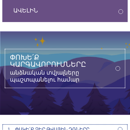
ԱՎԵԼԻՆ
ՓՈԽԵ՛Ք
ԿԱՐԳԱՎՈՐՈՒՄՆԵՐԸ
անձնական տվյալները
պաշտպանելու համար
1
ՓԱԿԵ՛Ք ՁԵՐ ԹՎԱՅԻՆ ԴՌՆԵՐԸ