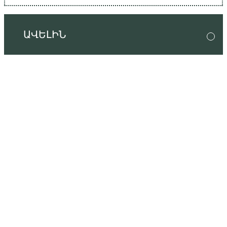
ԱՎԵԼԻՆ