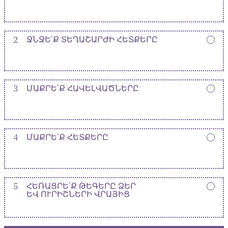
2
ՋՆՋԵ՛Ք ՏԵՂԱՇԱՐԺԻ ՀԵՏՔԵՐԸ
3
ՄԱՔՐԵ՛Ք ՀԱՎԵԼՎԱԾՆԵՐԸ
4
ՄԱՔՐԵ՛Ք ՀԵՏՔԵՐԸ
5
ՀԵՌԱՑՐԵ՛Ք ԹԵԳԵՐԸ ՁԵՐ
ԵՎ ՈՒՐԻՇՆԵՐԻ ՎՐԱՅԻՑ