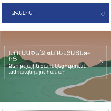
ԱՎԵԼԻՆ
ԽՈՒՍԱՓԵ՛Ք «ԼՌԵԼՅԱՅՆ»-
ԻՑ
Ձեր թվային բարեկեցությունն
ամրապնդելու համար