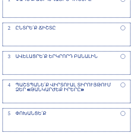
2
ԸՆՏՐԵ՛Ք ՃԻՇՏԸ
3
ԱՎԵԼԱՑՐԵ՛Ք ԵՐԿՐՈՐԴ ԲԱՆԱԼԻՆ
4
ՊԱՇՏՊԱՆԵ՛Ք ՎԻՐՏՈՒԱԼ ՏԻՐՈՒՅԹՈՒՄ
ՁԵՐ «ԹԱՆԿԱՐԺԵՔ ԻՐԵՐԸ»
5
ՓՈԽԱՆՑԵ՛Ք