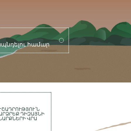
ապնդելու համար
ՒՇԱԴՐՈՒԹՅՈՒ՛Ն
ԱՐՁՐԵՔ ԴԻԶԱՅՆԻ
ՆԱՐՔՆԵՐԻ ՎՐԱ