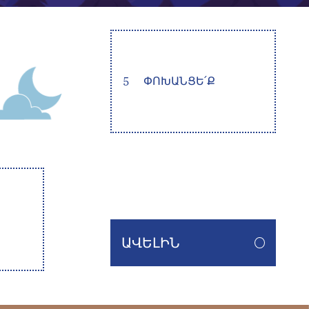
5
ՓՈԽԱՆՑԵ՛Ք
ԱՎԵԼԻՆ