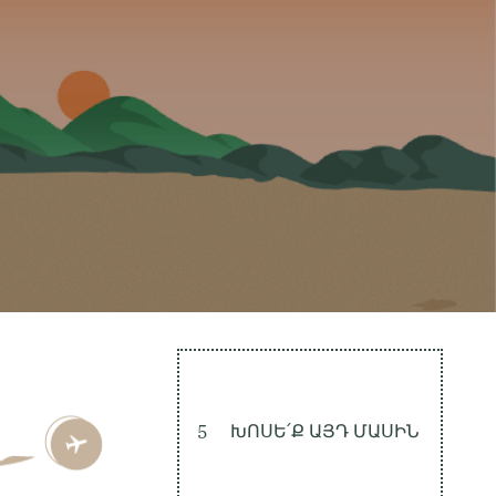
5
ԽՈՍԵ՛Ք ԱՅԴ ՄԱՍԻՆ