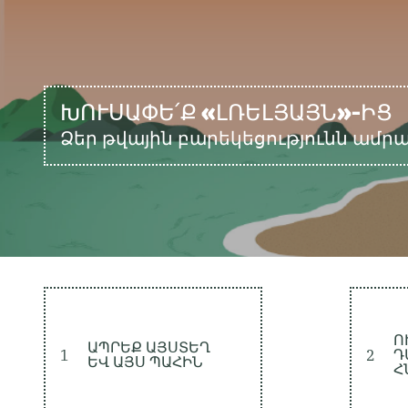
ԽՈՒՍԱՓԵ՛Ք «ԼՌԵԼՅԱՅՆ»-ԻՑ
Ձեր թվային բարեկեցությունն ամր
Ո
ԱՊՐԵՔ ԱՅՍՏԵՂ
1
2
Դ
ԵՎ ԱՅՍ ՊԱՀԻՆ
Հ