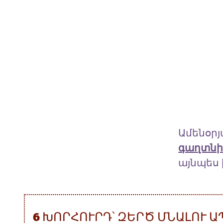
Ամենօրյ
գաղտնի
այնպես 
6 ԽՈՐՀՈՒՐԴ՝ ԶԵՐԾ ՄՆԱԼՈՒ