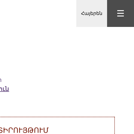
Հայերեն
ր
ուն
 ՏԻՐՈՒՅԹՈՒՄ