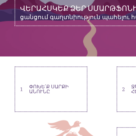
ՎԵՐԱՀՍԿԵՔ ՁԵՐ ՍՄԱՐԹՖՈՆԻ
ցանցում գաղտնիություն պահելու 
ՓՈԽԵ՛Ք ՍԱՐՔԻ
Ջ
1
2
ԱՆՈՒՆԸ
Հ