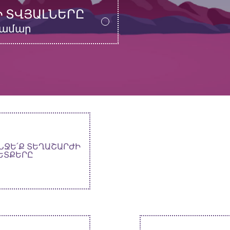
 ՏՎՅԱԼՆԵՐԸ
համար
ՆՋԵ՛Ք ՏԵՂԱՇԱՐԺԻ
ԵՏՔԵՐԸ