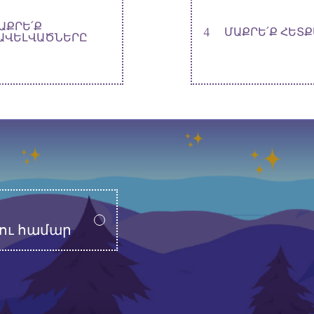
ԱՔՐԵ՛Ք
4
ՄԱՔՐԵ՛Ք ՀԵՏ
ԱՎԵԼՎԱԾՆԵՐԸ
ու համար