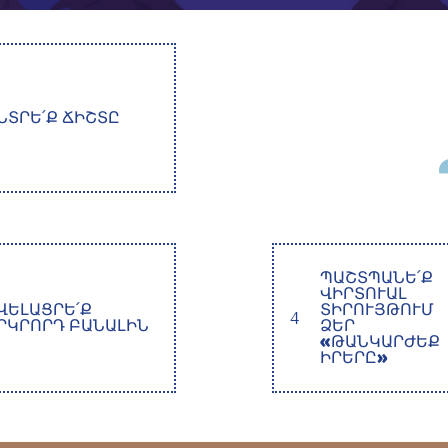
ՆՏՐԵ՛Ք ՃԻՇՏԸ
ՊԱՇՏՊԱՆԵ՛Ք
ՎԻՐՏՈՒԱԼ
ՎԵԼԱՑՐԵ՛Ք
ՏԻՐՈՒՅԹՈՒՄ
4
ՐԿՐՈՐԴ ԲԱՆԱԼԻՆ
ՁԵՐ
«ԹԱՆԿԱՐԺԵՔ
ԻՐԵՐԸ»