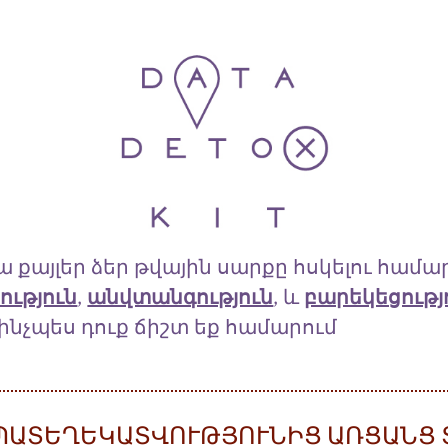
ա քայլեր ձեր թվային սարքը հսկելու համա
ություն
,
անվտանգություն
, և
բարեկեցությ
ինչպես դուք ճիշտ եք համարում
 ԱՊԱՏԵՂԵԿԱՏՎՈՒԹՅՈՒՆԻՑ ԱՌՑԱՆՑ