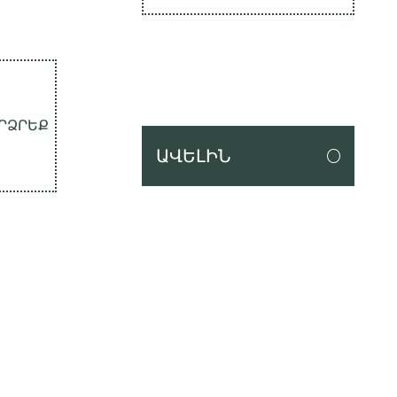
ԱՐՁՐԵՔ
ԱՎԵԼԻՆ