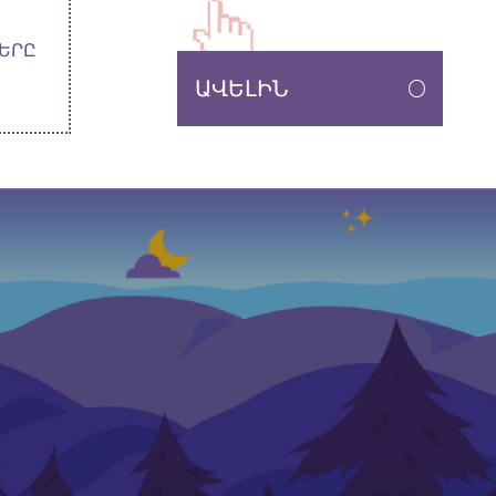
ՔԵՐԸ
ԱՎԵԼԻՆ