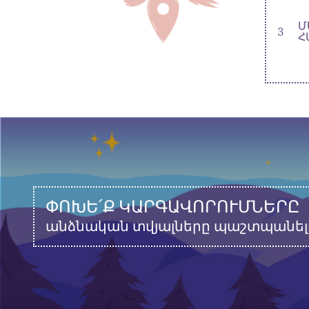
Մ
3
Հ
ՓՈԽԵ՛Ք ԿԱՐԳԱՎՈՐՈՒՄՆԵՐԸ
անձնական տվյալները պաշտպանել