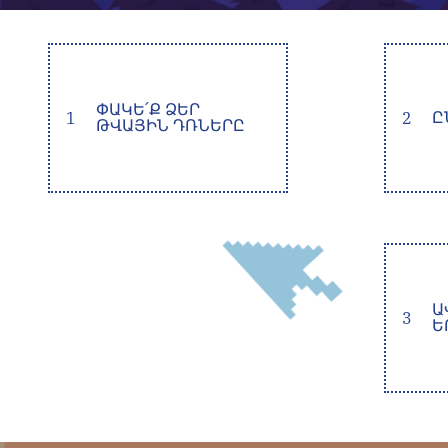
ՓԱԿԵ՛Ք ՁԵՐ
1
2
Ը
ԹՎԱՅԻՆ ԴՌՆԵՐԸ
Ա
3
Ե