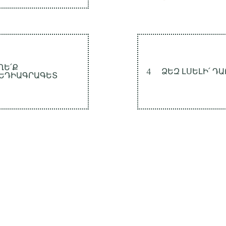
ՂԵ՛Ք
4
ՁԵԶ ԼՍԵԼԻ՛ Դ
ԵԴԻԱԳՐԱԳԵՏ