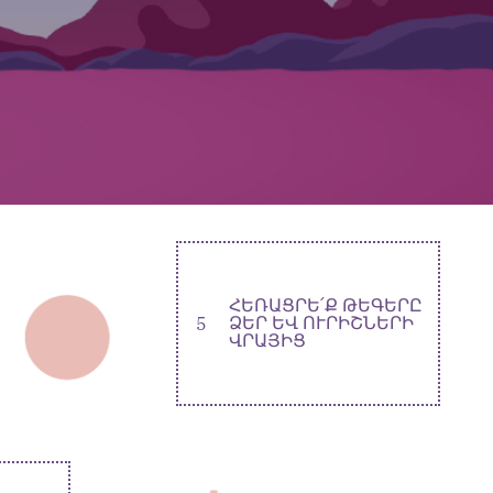
ՀԵՌԱՑՐԵ՛Ք ԹԵԳԵՐԸ
5
ՁԵՐ ԵՎ ՈՒՐԻՇՆԵՐԻ
ՎՐԱՅԻՑ