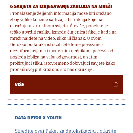
6 SAVJETA ZA IZBJEGAVANJE ZABLUDA NA MREŽI
Pronalaženje željenih informacija može biti otežano
zbog velike količine sadržaj i distrakcija koje nas
okružuju u virtualnom svijetu. Štoviše, ponekad je
teško utvrditi razliku između činjenica i fikcije kada na
mreži naiđete na video, sliku ili članak. U ovom
Detoksu podataka istražit ćete teme povezane s
dezinformacijama i modernim rječnikom, počevši od
pogleda izbliza na vašu odgovornost, a zatim
proširujući sliku, istovremeno dobivajući savjete kako
pronaći svoj put kroz ono što nas okružuje.
VIŠE
DATA DETOX X YOUTH
Slijedite ovaj Paket za detoksikaciju i otkrijte