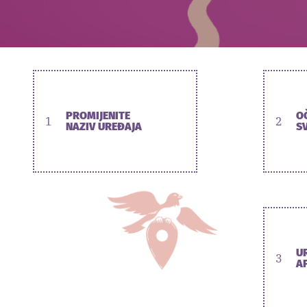
PROMIJENITE
O
1
2
NAZIV UREĐAJA
SV
U
3
A