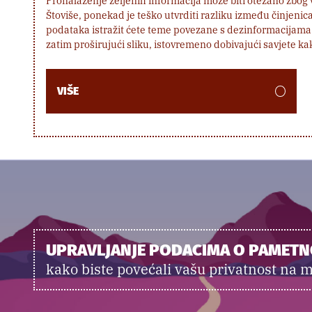
Pronalaženje željenih informacija može biti otežano zbog ve
Štoviše, ponekad je teško utvrditi razliku između činjenica
podataka istražit ćete teme povezane s dezinformacijama 
zatim proširujući sliku, istovremeno dobivajući savjete ka
VIŠE
UPRAVLJANJE PODACIMA O PAMET
kako biste povećali vašu privatnost na m