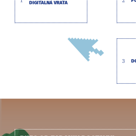
1
2
P
DIGITALNA VRATA
3
D