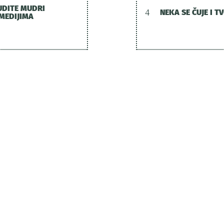
UDITE MUDRI
4
NEKA SE ČUJE I T
 MEDIJIMA