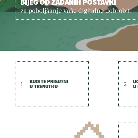
BIJEG OD ZADANIH POSTAVKI
za poboljšanje vaše digitalne dobrobiti
BUDITE PRISUTNI
U
1
2
U TRENUTKU
U