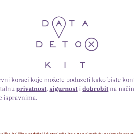
ni koraci koje možete poduzeti kako biste kont
italnu
privatnost
,
sigurnost
i
dobrobit
na način
e ispravnima.