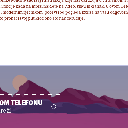
like količine sadržaj i distrakcija koje nas okružuju u virtualnom sv
 i fikcije kada na mreži naiđete na video, sliku ili članak. U ovom De
i modernim rječnikom, počevši od pogleda izbliza na vašu odgovorn
ko pronaći svoj put kroz ono što nas okružuje.
NOM TELEFONU
reži