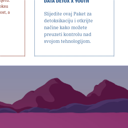
ijetu.
DATA DETOX X YOUTH
toksu
ost, a
Slijedite ovaj Paket za
detoksikaciju i otkrijte
načine kako možete
preuzeti kontrolu nad
svojom tehnologijom.