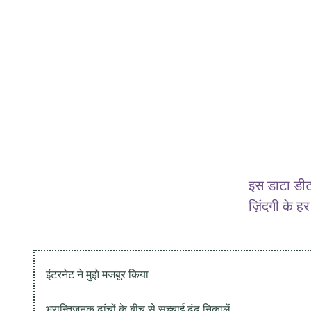
इस डाटा डीट
ज़िंदगी के हर
इंटरनेट ने मुझे मजबूर किया
भ्रान्तिजनक ढांचों के बीच से सच्चाई ढूंढ निकालें