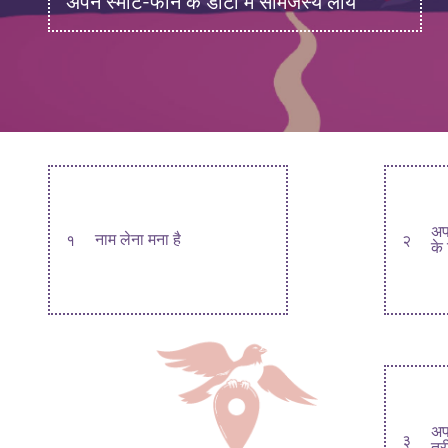
अपने स्मार्ट-फोन के डाटा में सामंजस्य लायें
अप
१
नाम लेना मना है
२
के 
अप
३
तर