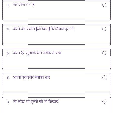
१
नाम लेना मना है
२
अपने अवस्थिति (लोकेशन) के निशान हटा दें
३
अपने ऍप सुव्यवस्थित तरीके से रख
४
अपना ब्राउज़र सशक्त करे
५
जो सीखा वो दूसरों को भी सिखाएँ