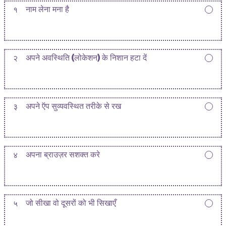
१
नाम लेना मना है
२
अपने अवस्थिति (लोकेशन) के निशान हटा दें
३
अपने ऍप सुव्यवस्थित तरीके से रख
४
अपना ब्राउज़र सशक्त करे
५
जो सीखा वो दूसरों को भी सिखाएँ