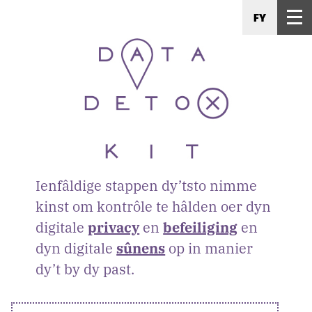
FY
Ienfâldige stappen dy’tsto nimme
kinst om kontrôle te hâlden oer dyn
digitale
privacy
en
befeiliging
en
dyn digitale
sûnens
op in manier
dy’t by dy past.