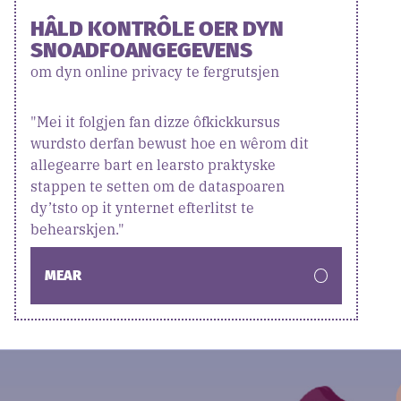
HÂLD KONTRÔLE OER DYN
SNOADFOANGEGEVENS
om dyn online privacy te fergrutsjen
"Mei it folgjen fan dizze ôfkickkursus
wurdsto derfan bewust hoe en wêrom dit
allegearre bart en learsto praktyske
stappen te setten om de dataspoaren
dy’tsto op it ynternet efterlitst te
behearskjen."
MEAR