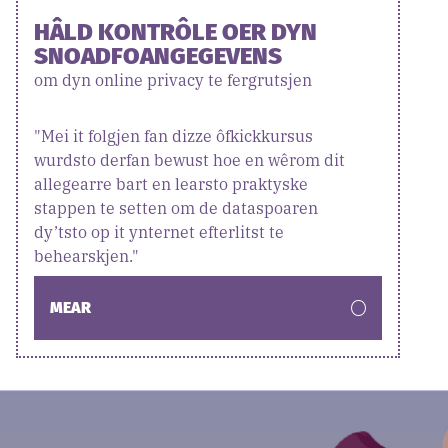
HÂLD KONTRÔLE OER DYN
SNOADFOANGEGEVENS
om dyn online privacy te fergrutsjen
"Mei it folgjen fan dizze ôfkickkursus
wurdsto derfan bewust hoe en wêrom dit
allegearre bart en learsto praktyske
stappen te setten om de dataspoaren
dy’tsto op it ynternet efterlitst te
behearskjen."
MEAR