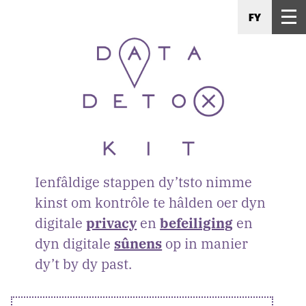
FY
Ienfâldige stappen dy’tsto nimme
kinst om kontrôle te hâlden oer dyn
digitale
privacy
en
befeiliging
en
dyn digitale
sûnens
op in manier
dy’t by dy past.