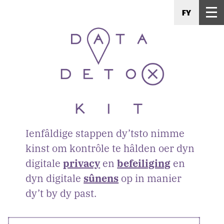
FY
Ienfâldige stappen dy’tsto nimme
kinst om kontrôle te hâlden oer dyn
digitale
privacy
en
befeiliging
en
dyn digitale
sûnens
op in manier
dy’t by dy past.