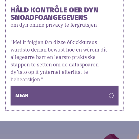
HÂLD KONTRÔLE OER DYN
SNOADFOANGEGEVENS
om dyn online privacy te fergrutsjen
"Mei it folgjen fan dizze ôfkickkursus
wurdsto derfan bewust hoe en wêrom dit
allegearre bart en learsto praktyske
stappen te setten om de dataspoaren
dy’tsto op it ynternet efterlitst te
behearskjen."
MEAR