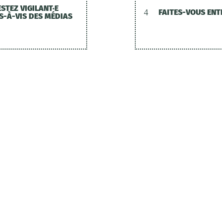
STEZ VIGILANT·E
4
FAITES-VOUS EN
IS-À-VIS DES MÉDIAS