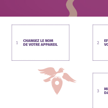
CHANGEZ LE NOM
E
1
2
DE VOTRE APPAREIL
V
M
3
D