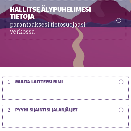
HALLITSE ÄLYPUHELIMESI
TIETOJA
parantaaksesi tietosuojaasi
verkossa
1
MUUTA LAITTEESI NIMI
2
PYYHI SIJAINTISI JALANJÄLJET