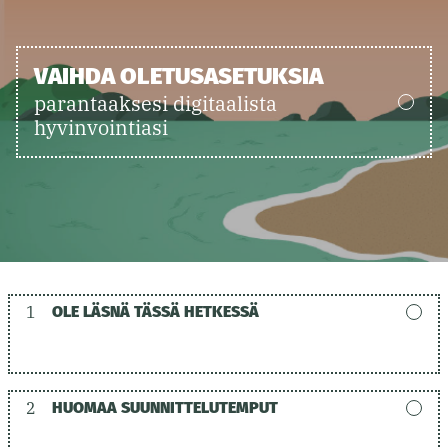
VAIHDA OLETUSASETUKSIA
parantaaksesi digitaalista
hyvinvointiasi
1
OLE LÄSNÄ TÄSSÄ HETKESSÄ
2
HUOMAA SUUNNITTELUTEMPUT