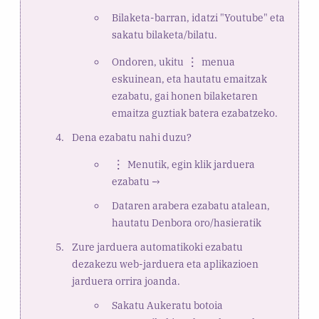
Bilaketa-barran, idatzi "Youtube" eta
sakatu bilaketa/bilatu.
Ondoren, ukitu
menua
eskuinean, eta hautatu emaitzak
ezabatu, gai honen bilaketaren
emaitza guztiak batera ezabatzeko.
Dena ezabatu nahi duzu?
Menutik, egin klik jarduera
ezabatu →
Dataren arabera ezabatu atalean,
hautatu Denbora oro/hasieratik
Zure jarduera automatikoki ezabatu
dezakezu web-jarduera eta aplikazioen
jarduera orrira joanda.
Sakatu Aukeratu botoia