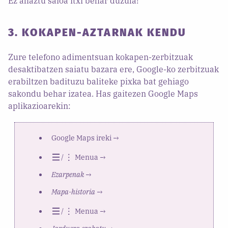
Ez ahaztu saioa itxi behar duzula!
3. KOKAPEN-AZTARNAK KENDU
Zure telefono adimentsuan kokapen-zerbitzuak
desaktibatzen saiatu bazara ere, Google-ko zerbitzuak
erabiltzen badituzu baliteke pixka bat gehiago
sakondu behar izatea. Has gaitezen Google Maps
aplikazioarekin:
Google Maps ireki →
/
Menua →
Ezarpenak
→
Mapa-historia
→
/
Menua →