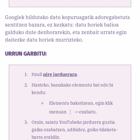
Googlek bildutako datu kopuruagatik adoregabetuta
sentitzen bazara, ez kezkatu: datu horiek balioa
galduko dute denborarekin, eta zenbait urrats egin
daitezke datu horiek murrizteko.
URRUN GARBITU:
Itzuli
nire jarduerara
.
Hasteko, banakako elementu bat edo bi
kendu:
Elementu bakoitzean, egin klik
menuan
→ ezabatu.
Orain, saiatu YouTubeko jarduera guztia
gaika ezabatzen, adibidez, goiko bilaketa-
barra erabiliz.