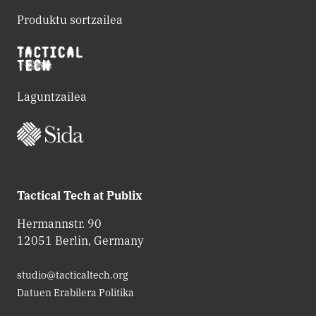
Produktu sortzailea
Laguntzailea
Tactical Tech at Publix
Hermannstr. 90
12051 Berlin, Germany
studio@tacticaltech.org
Datuen Erabilera Politika