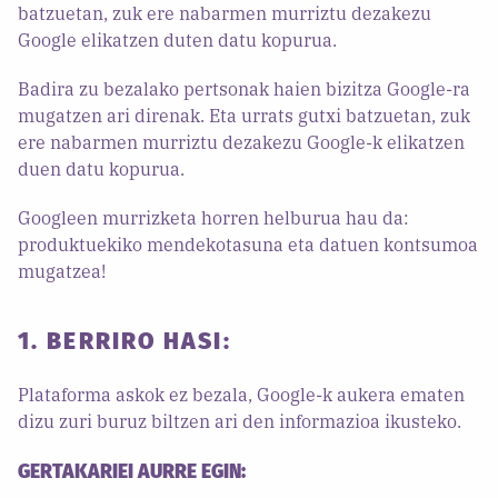
batzuetan, zuk ere nabarmen murriztu dezakezu
Google elikatzen duten datu kopurua.
Badira zu bezalako pertsonak haien bizitza Google-ra
mugatzen ari direnak. Eta urrats gutxi batzuetan, zuk
ere nabarmen murriztu dezakezu Google-k elikatzen
duen datu kopurua.
Googleen murrizketa horren helburua hau da:
produktuekiko mendekotasuna eta datuen kontsumoa
mugatzea!
1. BERRIRO HASI:
Plataforma askok ez bezala, Google-k aukera ematen
dizu zuri buruz biltzen ari den informazioa ikusteko.
GERTAKARIEI AURRE EGIN: