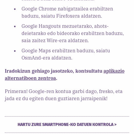
Google Chrome nabigatzailea erabiltzen
baduzu, saiatu Firefoxera aldatzen.
Google Hangouts mezuetarako, ahots-
deietarako edo bideorako erabiltzen baduzu,
saia zaitez Wire-era aldatzen.
Google Maps erabiltzen baduzu, saiatu
OsmAnd-era aldatzen.
Iradokizun gehiago jasotzeko, kontsultatu
aplikazio
alternatiboen zentroa
.
Primeran! Google-ren kontua garbi dago, fresko, eta
jada ez du egiten duen guztiaren jarraipenik!
HARTU ZURE SMARTPHONE-KO DATUEN KONTROLA >