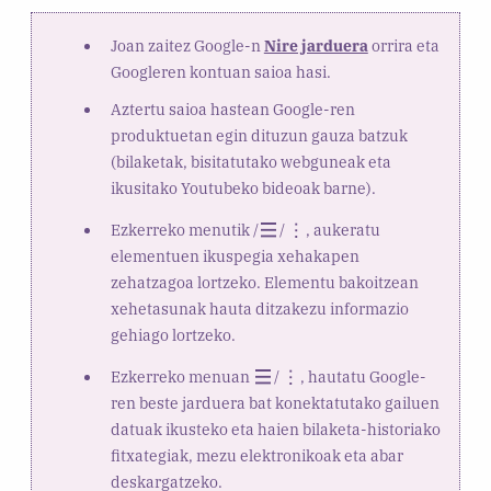
Joan zaitez Google-n
Nire jarduera
orrira eta
Googleren kontuan saioa hasi.
Aztertu saioa hastean Google-ren
produktuetan egin dituzun gauza batzuk
(bilaketak, bisitatutako webguneak eta
ikusitako Youtubeko bideoak barne).
Ezkerreko menutik /
/
, aukeratu
elementuen ikuspegia xehakapen
zehatzagoa lortzeko. Elementu bakoitzean
xehetasunak hauta ditzakezu informazio
gehiago lortzeko.
Ezkerreko menuan
/
, hautatu Google-
ren beste jarduera bat konektatutako gailuen
datuak ikusteko eta haien bilaketa-historiako
fitxategiak, mezu elektronikoak eta abar
deskargatzeko.