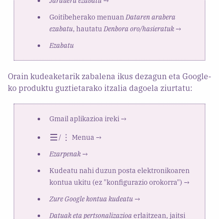
Jarduera ezabatu
→
Goitibeherako menuan
Dataren arabera
ezabatu
, hautatu
Denbora oro/hasieratuk
→
Ezabatu
Orain kudeaketarik zabalena ikus dezagun eta Google-
ko produktu guztietarako itzalia dagoela ziurtatu:
Gmail aplikazioa ireki →
/
Menua →
Ezarpenak
→
Kudeatu nahi duzun posta elektronikoaren
kontua ukitu (ez "konfigurazio orokorra") →
Zure Google kontua kudeatu
→
Datuak eta pertsonalizazioa
erlaitzean, jaitsi