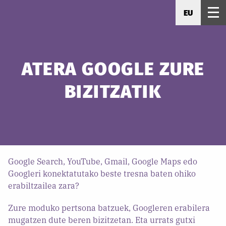
EU
ATERA GOOGLE ZURE
BIZITZATIK
Google Search, YouTube, Gmail, Google Maps edo
Googleri konektatutako beste tresna baten ohiko
erabiltzailea zara?
Zure moduko pertsona batzuek, Googleren erabilera
mugatzen dute beren bizitzetan. Eta urrats gutxi