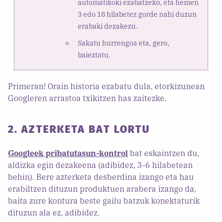
automatikoki ezabatzeko, eta hemen
3 edo 18 hilabetez gorde nahi duzun
erabaki dezakezu.
Sakatu hurrengoa eta, gero,
baieztatu.
Primeran! Orain historia ezabatu dula, etorkizunean
Googleren arrastoa txikitzen has zaitezke.
2. AZTERKETA BAT LORTU
Googleek pribatutasun-kontrol
bat eskaintzen du,
aldizka egin dezakeena (adibidez, 3-6 hilabetean
behin). Bere azterketa desberdina izango eta hau
erabiltzen dituzun produktuen arabera izango da,
baita zure kontura beste gailu batzuk konektaturik
dituzun ala ez, adibidez.