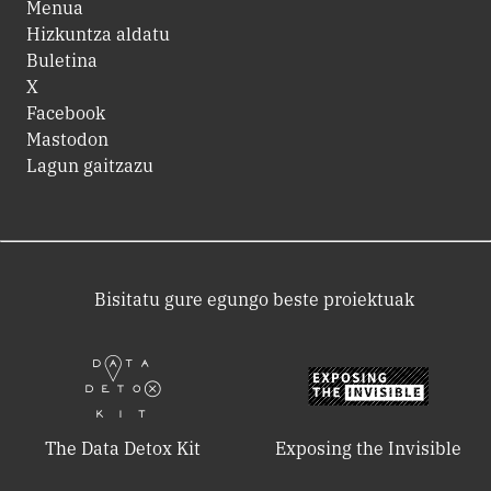
Menua
Hizkuntza aldatu
Buletina
X
Facebook
Mastodon
Lagun gaitzazu
Bisitatu gure egungo beste proiektuak
The Data Detox Kit
Exposing the Invisible