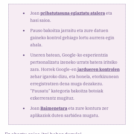
Joan
pribatutasuna egiaztatu atalera
eta
hasi saioa.
Pauso bakoitza jarraitu eta zure datuen
gaineko kontrol gehiago lortu aurrera egin
ahala.
Uneren batean, Google-ko esperientzia
pertsonalizatu izeneko urrats batera iritsiko
zara. Horrek Google-en
jardueren kontrolen
zehar igaroko dizu, eta honela, etorkizunean
erregistratzen dena muga dezakezu.
"Pausatu" kategoria bakoitza botoiak
ezkerrerantz mugituz.
Joan
Baimenetara
eta zure kontura zer
aplikaziok duten sarbidea mugatu.