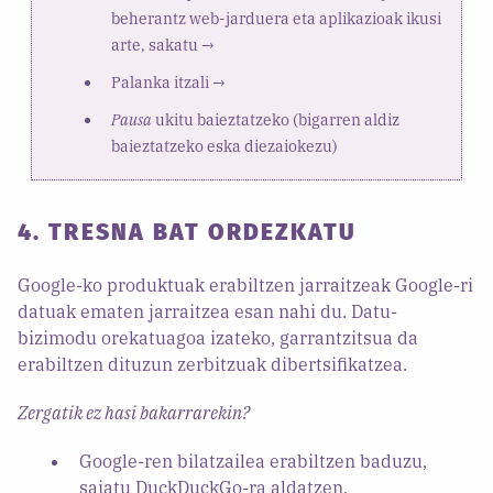
beherantz web-jarduera eta aplikazioak ikusi
arte, sakatu →
Palanka itzali →
Pausa
ukitu baieztatzeko (bigarren aldiz
baieztatzeko eska diezaiokezu)
4. TRESNA BAT ORDEZKATU
Google-ko produktuak erabiltzen jarraitzeak Google-ri
datuak ematen jarraitzea esan nahi du. Datu-
bizimodu orekatuagoa izateko, garrantzitsua da
erabiltzen dituzun zerbitzuak dibertsifikatzea.
Zergatik ez hasi bakarrarekin?
Google-ren bilatzailea erabiltzen baduzu,
saiatu DuckDuckGo-ra aldatzen.