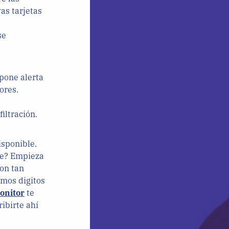
as tarjetas
se
pone alerta
ores.
iltración.
isponible.
te? Empieza
son tan
imos digitos
onitor
te
ibirte ahí