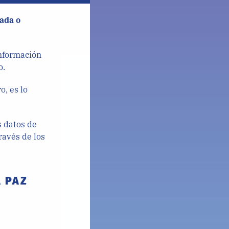
rada o
información
o.
, es lo
s datos de
ravés de los
A PAZ