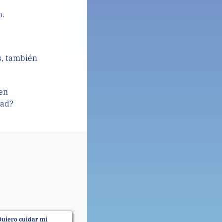
o.
s, también
en
dad?
Quiero cuidar mi