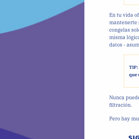
En tu vida o
mantenerte s
congelas sol
misma lógica 
datos - asum
TIP:
que 
Nunca puede
filtración.
Pero hay mu
SI