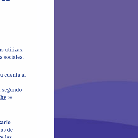
s utilizas.
s sociales.
tu cuenta al
el segundo
thy
te
sario
tas de
e las