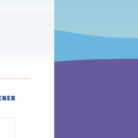
ENER
?