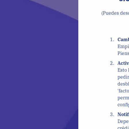
(Puedes desc
Camb
Empie
Piens
Activ
Esto 
pedir
desbl
'fact
permi
confi
Notif
Depen
crédi