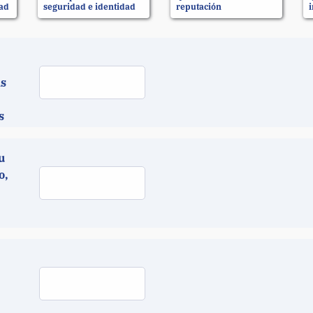
dad
seguridad e identidad
reputación
as
s
u
o,