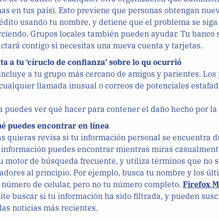
s en tus país). Esto previene que personas obtengan nuev
édito usando tu nombre, y detiene que el problema se siga
rciendo. Grupos locales también pueden ayudar. Tu banco 
ctará contigo si necesitas una nueva cuenta y tarjetas.
a a tu ‘círuclo de confianza’ sobre lo qu ocurrió
incluye a tu grupo más cercano de amigos y parientes. Los 
cualquier llamada inusual o correos de potenciales estafad
 puedes ver qué hacer para contener el daño hecho por la f
ué puedes encontrar en línea
s quieras revisa si tu información personal se encuentra d
 información puedes encontrar mientras miras casualmen
u motor de búsqueda frecuente, y utiliza términos que no 
adores al principio. Por ejemplo, busca tu nombre y los últ
 número de celular, pero no tu número completo.
Firefox M
te buscar si tu información ha sido filtrada, y pueden suscr
las noticias más recientes.