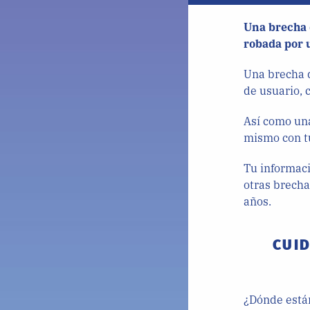
Una brecha d
robada por u
Una brecha 
de usuario, 
Así como una
mismo con t
Tu informaci
otras brecha
años.
CUID
¿Dónde están