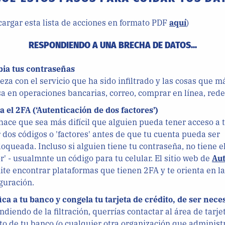
argar esta lista de acciones en formato PDF
aquí
)
RESPONDIENDO A UNA BRECHA DE DATOS...
ia tus contraseñas
za con el servicio que ha sido infiltrado y las cosas que má
a en operaciones bancarias, correo, comprar en línea, rede
a el 2FA (‘Autenticación de dos factores’)
hace que sea más difícil que alguien pueda tener acceso a 
 dos códigos o 'factores' antes de que tu cuenta pueda ser
oqueada. Incluso si alguien tiene tu contraseña, no tiene 
or' - usualmnte un código para tu celular. El sitio web de
Au
te encontrar plataformas que tienen 2FA y te orienta en la
guración.
ica a tu banco y congela tu tarjeta de crédito, de ser nece
diendo de la filtración, querrías contactar al área de tarje
to de tu banco (o cualquier otra organización que administr