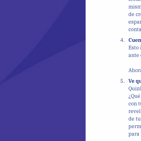
misma
de cr
espa
conta
Cuent
Esto 
ante 
Ahora
Ve q
Quizá
¿Qué
con t
revel
de tu
permi
para 