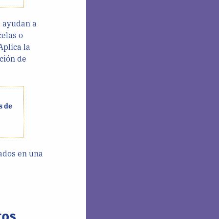
e ayudan a
celas o
Aplica la
ación de
s de
ados en una
TOS