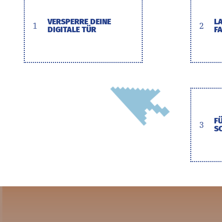
VERSPERRE DEINE
L
1
2
DIGITALE TÜR
F
F
3
S