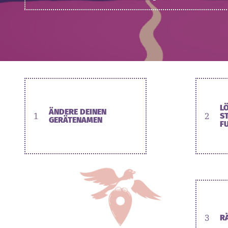
L
ÄNDERE DEINEN
1
2
S
GERÄTENAMEN
F
3
R