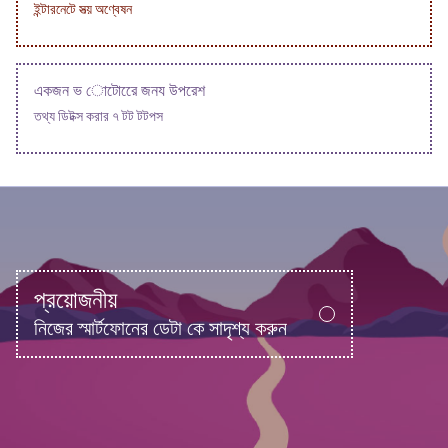
ইন্টারনেটে সত্য় অণ্বেষন
একজন ভ োটোরেে জনয উপরেশ
তথ্য ডিটক্স করার ৭ টট টটপস
প্রয়োজনীয়
নিজের স্মার্টফোনের ডেটা কে সাদৃশ্য করুন