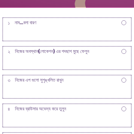
১
নাম...বলা বারণ
২
নিজের অবস্থান(লোকেশন) এর পদছাপ মুছে ফেলুন
৩
নিজের এপ গুলো সুশৃঙ্খলিত রাখুন
৪
নিজের ব্রাউসার অভেদ্য করে তুলুন