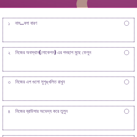
১
নাম...বলা বারণ
২
নিজের অবস্থান(লোকেশন) এর পদছাপ মুছে ফেলুন
৩
নিজের এপ গুলো সুশৃঙ্খলিত রাখুন
৪
নিজের ব্রাউসার অভেদ্য করে তুলুন