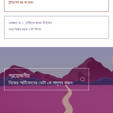
ইন্টারনেটে সত্য় অণ্বেষন
একজন ভ োটোরেে জনয উপরেশ
তথ্য ডিটক্স করার ৭ টট টটপস
প্রয়োজনীয়
নিজের স্মার্টফোনের ডেটা কে সাদৃশ্য করুন