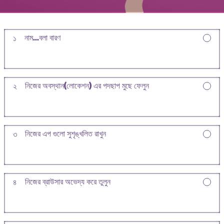
১
নাম...বলা বারণ
২
নিজের অবস্থান(লোকেশন) এর পদছাপ মুছে ফেলুন
৩
নিজের এপ গুলো সুশৃঙ্খলিত রাখুন
৪
নিজের ব্রাউসার অভেদ্য করে তুলুন