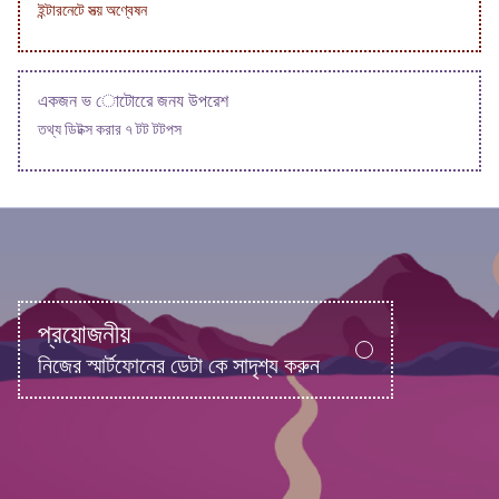
ইন্টারনেটে সত্য় অণ্বেষন
একজন ভ োটোরেে জনয উপরেশ
তথ্য ডিটক্স করার ৭ টট টটপস
প্রয়োজনীয়
নিজের স্মার্টফোনের ডেটা কে সাদৃশ্য করুন