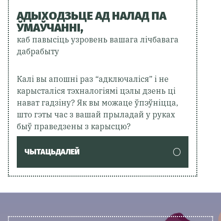
АДЫХОДЗЬЦЕ АД НАЛАД ПА
ЎМАЎЧАННІ,
каб павысіць узровень вашага лічбавага
дабрабыту
Калі вы апошні раз “адключаліся” і не
карысталіся тэхналогіямі цэлы дзень ці
нават гадзіну? Як вы можаце ўпэўніцца,
што гэты час з вашай прыладай у руках
быў праведзены з карысцю?
ЧЫТАЦЬДАЛЕЙ