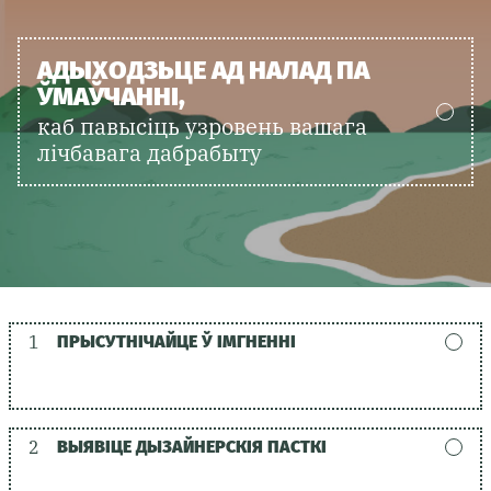
АДЫХОДЗЬЦЕ АД НАЛАД ПА
ЎМАЎЧАННІ,
каб павысіць узровень вашага
лічбавага дабрабыту
1
ПРЫСУТНІЧАЙЦЕ Ў ІМГНЕННІ
2
ВЫЯВІЦЕ ДЫЗАЙНЕРСКІЯ ПАСТКІ