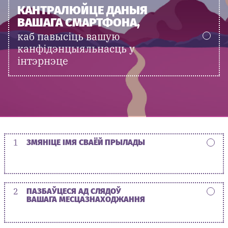
КАНТРАЛЮЙЦЕ ДАНЫЯ
ВАШАГА СМАРТФОНА,
каб павысіць вашую
канфідэнцыяльнасць у
інтэрнэце
1
ЗМЯНІЦЕ ІМЯ СВАЁЙ ПРЫЛАДЫ
2
ПАЗБАЎЦЕСЯ АД СЛЯДОЎ
ВАШАГА МЕСЦАЗНАХОДЖАННЯ