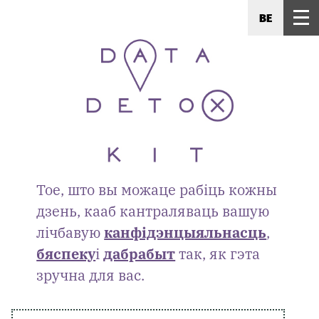
BE
Тое, што вы можаце рабіць кожны
дзень, кааб кантраляваць вашую
лічбавую
канфідэнцыяльнасць
,
бяспеку
і
дабрабыт
так, як гэта
зручна для вас.